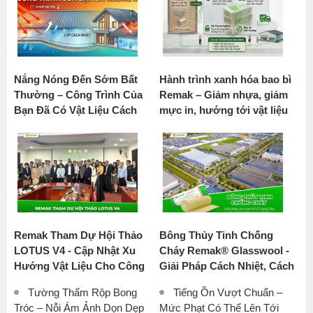
Nắng Nóng Đến Sớm Bất
Hành trình xanh hóa bao bì
Thường – Công Trình Của
Remak – Giảm nhựa, giảm
Bạn Đã Có Vật Liệu Cách
mực in, hướng tới vật liệu
Nhiệt Chưa?
bền vững
Remak Tham Dự Hội Thảo
Bông Thủy Tinh Chống
LOTUS V4 - Cập Nhật Xu
Cháy Remak® Glasswool -
Hướng Vật Liệu Cho Công
Giải Pháp Cách Nhiệt, Cách
Trình Xanh Tại Việt Nam
Âm Số 1 Cho Nhà Xưởng
Tường Thấm Rộp Bong
Tiếng Ồn Vượt Chuẩn –
Công Nghiệp
Tróc – Nỗi Ám Ảnh Dọn Dẹp
Mức Phạt Có Thể Lên Tới