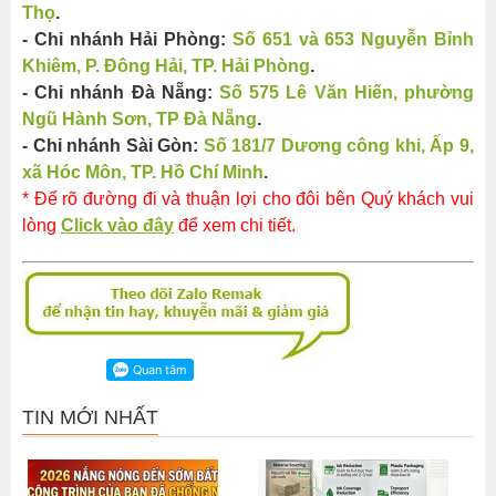
Thọ
.
- Chi nhánh Hải Phòng:
Số 651 và 653 Nguyễn Bỉnh
Khiêm, P. Đông Hải, TP. Hải Phòng
.
- Chi nhánh Đà Nẵng:
Số 575 Lê Văn Hiến, phường
Ngũ Hành Sơn, TP Đà Nẵng
.
- Chi nhánh Sài Gòn:
Số 181/7 Dương công khi, Ấp 9,
xã Hóc Môn, TP. Hồ Chí Minh
.
* Để rõ đường đi và thuận lợi cho đôi bên Quý khách vui
lòng
Click vào đây
để xem chi tiết.
TIN MỚI NHẤT