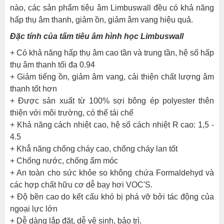
nào, các sản phẩm tiêu âm Limbuswall đều có khả năng
hấp thụ âm thanh, giảm ồn, giảm âm vang hiệu quả.
Đặc tính của tấm tiêu âm hình học Limbuswall
+ Có khả năng hấp thụ âm cao tần và trung tần, hệ số hấp
thụ âm thanh tối đa 0.94
+ Giảm tiếng ồn, giảm âm vang, cải thiện chất lượng âm
thanh tốt hơn
+ Được sản xuất từ 100% sợi bông ép polyester thên
thiện với môi trường, có thể tái chế
+ Khả năng cách nhiệt cao, hệ số cách nhiệt R cao: 1,5 -
4.5
+ Khẳ năng chống cháy cao, chống cháy lan tốt
+ Chống nước, chống ẩm móc
+ An toàn cho sức khỏe so không chứa Formaldehyd và
các hợp chất hữu cơ dễ bay hơi VOC'S.
+ Độ bền cao do kết cấu khó bị phá vỡ bởi tác động của
ngoại lực lớn
+ Dễ dàng lắp đặt, dễ vệ sinh, bảo trì.