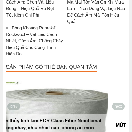
Cách Âm: Chọn Vật Liệu
Mà Mái Tôn Vẫn Ồn Khi Mưa
Đúng – Hiệu Quả Rõ Rệt –
Lớn – Nên Dùng Vật Liệu Nào
Tiết Kiệm Chi Phí
Để Cách Âm Mái Tôn Hiệu
Quả
Bông Khoáng Remak®
Rockwool – Vật Liệu Cách
Nhiệt, Cách Âm, Chống Cháy
Hiệu Quả Cho Công Trình
Hiện Đại
SẢN PHẨM CÓ THỂ BẠN QUAN TÂM
prev
next
MÚT TRỨNG CAO SU LƯU HOÁ REMAK