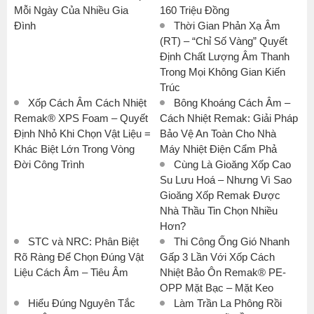
Mỗi Ngày Của Nhiều Gia
160 Triệu Đồng
Đình
Thời Gian Phản Xạ Âm
(RT) – “Chỉ Số Vàng” Quyết
Định Chất Lượng Âm Thanh
Trong Mọi Không Gian Kiến
Trúc
Xốp Cách Âm Cách Nhiệt
Bông Khoáng Cách Âm –
Remak® XPS Foam – Quyết
Cách Nhiệt Remak: Giải Pháp
Định Nhỏ Khi Chọn Vật Liệu =
Bảo Vệ An Toàn Cho Nhà
Khác Biệt Lớn Trong Vòng
Máy Nhiệt Điện Cẩm Phả
Đời Công Trình
Cùng Là Gioăng Xốp Cao
Su Lưu Hoá – Nhưng Vì Sao
Gioăng Xốp Remak Được
Nhà Thầu Tin Chọn Nhiều
Hơn?
STC và NRC: Phân Biệt
Thi Công Ống Gió Nhanh
Rõ Ràng Để Chọn Đúng Vật
Gấp 3 Lần Với Xốp Cách
Liệu Cách Âm – Tiêu Âm
Nhiệt Bảo Ôn Remak® PE-
OPP Mặt Bạc – Mặt Keo
Hiểu Đúng Nguyên Tắc
Làm Trần La Phông Rồi