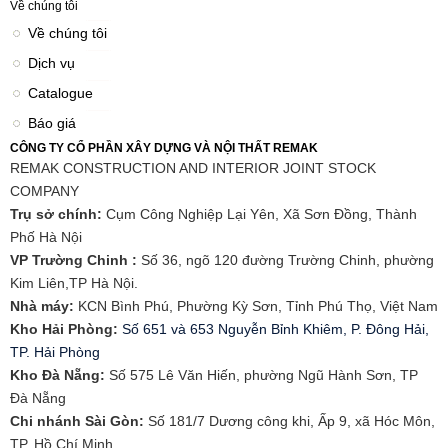
Về chúng tôi
Về chúng tôi
Dịch vụ
Catalogue
Báo giá
CÔNG TY CỔ PHẦN XÂY DỰNG VÀ NỘI THẤT REMAK
REMAK CONSTRUCTION AND INTERIOR JOINT STOCK
COMPANY
Trụ sở chính:
Cụm Công Nghiệp Lại Yên, Xã Sơn Đồng, Thành
Phố Hà Nội
VP Trường Chinh :
Số 36, ngõ 120 đường Trường Chinh, phường
Kim Liên,TP Hà Nội.
Nhà máy:
KCN Bình Phú, Phường Kỳ Sơn, Tỉnh Phú Thọ, Việt Nam
Kho Hải Phòng:
Số 651 và 653 Nguyễn Bỉnh Khiêm, P. Đông Hải,
TP. Hải Phòng
​Kho Đà Nẵng:
Số 575 Lê Văn Hiến, phường Ngũ Hành Sơn, TP
Đà Nẵng
Chi nhánh Sài Gòn:
Số 181/7 Dương công khi, Ấp 9, xã Hóc Môn,
TP. Hồ Chí Minh