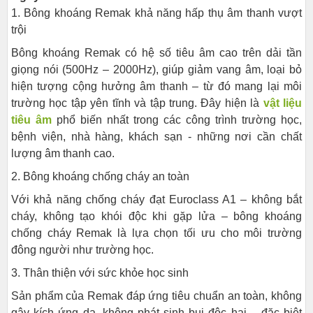
1. Bông khoáng Remak khả năng hấp thụ âm thanh vượt
trội
Bông khoáng Remak có hệ số tiêu âm cao trên dải tần
giọng nói (500Hz – 2000Hz), giúp giảm vang âm, loại bỏ
hiện tượng cộng hưởng âm thanh – từ đó mang lại môi
trường học tập yên tĩnh và tập trung. Đây hiện là
vật liệu
tiêu âm
phổ biến nhất trong các công trình trường học,
bệnh viện, nhà hàng, khách sạn - những nơi cần chất
lượng âm thanh cao.
2. Bông khoáng chống cháy an toàn
Với khả năng chống cháy đạt Euroclass A1 – không bắt
cháy, không tạo khói độc khi gặp lửa – bông khoáng
chống cháy Remak là lựa chọn tối ưu cho môi trường
đông người như trường học.
3. Thân thiện với sức khỏe học sinh
Sản phẩm của Remak đáp ứng tiêu chuẩn an toàn, không
gây kích ứng da, không phát sinh bụi độc hại – đặc biệt