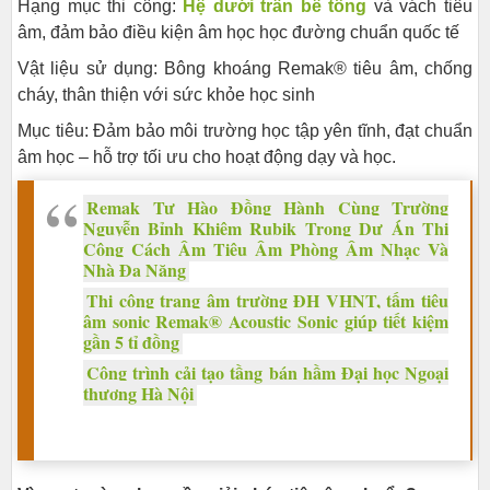
Hạng mục thi công:
Hệ dưới trần bê tông
và vách tiêu
âm, đảm bảo điều kiện âm học học đường chuẩn quốc tế
Vật liệu sử dụng: Bông khoáng Remak® tiêu âm, chống
cháy, thân thiện với sức khỏe học sinh
Mục tiêu: Đảm bảo môi trường học tập yên tĩnh, đạt chuẩn
âm học – hỗ trợ tối ưu cho hoạt động dạy và học.
Remak Tự Hào Đồng Hành Cùng Trường
Nguyễn Bỉnh Khiêm Rubik Trong Dự Án Thi
Công Cách Âm Tiêu Âm Phòng Âm Nhạc Và
Nhà Đa Năng
Thi công trang âm trường ĐH VHNT, tấm tiêu
âm sonic Remak® Acoustic Sonic giúp tiết kiệm
gần 5 tỉ đồng
Công trình cải tạo tầng bán hầm Đại học Ngoại
thương Hà Nội