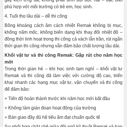
phù hợp với môi trường có trẻ em, học sinh.
4. Tuổi thọ lâu dài – dễ thi công
Bông khoáng cách âm cách nhiệt Remak không bị mục,
không nấm mốc, không biến dạng khi thay đổi nhiệt độ –
đồng thời linh hoạt trong thi công cả vách lẫn trần, rút ngắn
thời gian thi công nhưng vẫn đảm bảo chất lượng lâu dài.
Khối vật tư và thi công Remak: Gấp rút cho năm học
mới
Trong thời gian hè – khi học sinh tạm nghỉ – khối vật tư
Remak và thi công đã làm việc với cường độ cao, triển
khai nhanh các hạng mục vật tư, vận chuyển và thi công
để đảm bảo:
+ Tiến độ hoàn thành trước khi năm học mới bắt đầu
+ Không làm gián đoạn hoạt động của trường
+ Bàn giao đầy đủ hệ tiêu âm đạt chuẩn quốc tế
Sự phối hợp chặt chẽ giữa đội ngũ kỹ thuật Remak và ban