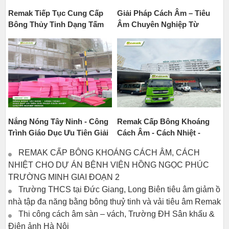
Remak Tiếp Tục Cung Cấp
Giải Pháp Cách Âm – Tiêu
Bông Thủy Tinh Dạng Tấm
Âm Chuyên Nghiệp Từ
Cho Hệ Trần Tiêu Âm – Vách
Remak Cho Trường Học
Thạch Cao Tại Tổ Hợp
Vinschool Tại Vinhomes
Trường Liên Cấp Vinschool
Global Gate
Global Gate
Nắng Nóng Tây Ninh - Công
Remak Cấp Bông Khoáng
Trình Giáo Dục Ưu Tiên Giải
Cách Âm - Cách Nhiệt -
Pháp Cách Nhiệt Remak®
Chống Cháy Cho Bệnh Viện
REMAK CẤP BÔNG KHOÁNG CÁCH ÂM, CÁCH
XPS
Hữu Nghị Việt Đức Cơ Sở 2
NHIỆT CHO DỰ ÁN BỆNH VIỆN HỒNG NGỌC PHÚC
TRƯỜNG MINH GIAI ĐOẠN 2
Trường THCS tại Đức Giang, Long Biên tiêu âm giảm ồn
nhà tập đa năng bằng bông thuỷ tinh và vải tiêu âm Remak
Thi công cách âm sàn – vách, Trường ĐH Sân khấu &
Điện ảnh Hà Nội