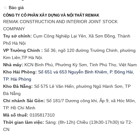
Báo giá
CÔNG TY CỔ PHẦN XÂY DỰNG VÀ NỘI THẤT REMAK
REMAK CONSTRUCTION AND INTERIOR JOINT STOCK
COMPANY
Trụ sở chính:
Cụm Công Nghiệp Lại Yên, Xã Sơn Đồng, Thành
Phố Hà Nội
VP Trường Chinh :
Số 36, ngõ 120 đường Trường Chinh, phường
Kim Liên,TP Hà Nội.
Nhà máy:
KCN Bình Phú, Phường Kỳ Sơn, Tỉnh Phú Thọ, Việt Nam
Kho Hải Phòng:
Số 651 và 653 Nguyễn Bỉnh Khiêm, P. Đông Hải,
TP. Hải Phòng
​Kho Đà Nẵng:
Số 575 Lê Văn Hiến, phường Ngũ Hành Sơn, TP
Đà Nẵng
Chi nhánh Sài Gòn:
Số 181/7 Dương công khi, Ấp 9, xã Hóc Môn,
TP. Hồ Chí Minh
Mã số thuế:
0105817310​
Thời gian làm việc:
Sáng: (8h-12h) Chiều (13h30-17h30) từ T2-
CN