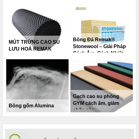
Nước Chuyên Dụng
cao, chống ăn mòn
Cho Máy Tráng Keo
vượt trội
Công Nghiệp
Bông Đá Remak®
MÚT TRỨNG CAO SU
Stonewool – Giải Pháp
LƯU HOÁ REMAK
Cách Âm, Cách Nhiệt,
Chống Cháy Kinh Tế
Cho Công Trình
Gạch cao su phòng
GYM cách âm, giảm
Bông gốm Alumina
chấn sàn