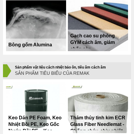
Chống Cháy Kinh Tế
Cho Công Trình
Gạch cao su phòng
GYM cách âm, giảm
Bông gốm Alumina
chấn sàn
Sản phẩm vật liệu cách nhiệt bảo ôn, tiêu âm cách âm
SẢN PHẨM TIÊU BIỂU CỦA REMAK
Keo Dán PE Foam, Keo
Thảm thủy tinh kim ECR
Nhiệt Bồi PE, Keo Gốc
Glass Fiber Needlemat -
Nước Bồi PE – Keo
Chống cháy, chịu nhiệt