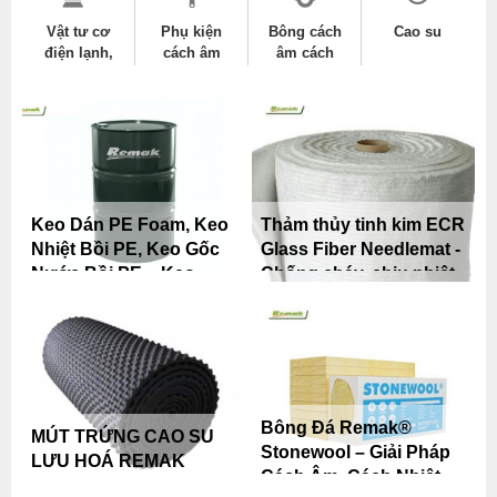
Vật tư cơ
Phụ kiện
Bông cách
Cao su
điện lạnh,
cách âm
âm cách
thông gió
nhiệt
Keo Dán PE Foam, Keo
Thảm thủy tinh kim ECR
Nhiệt Bồi PE, Keo Gốc
Glass Fiber Needlemat -
Nước Bồi PE – Keo
Chống cháy, chịu nhiệt
Nước Chuyên Dụng
cao, chống ăn mòn
Cho Máy Tráng Keo
vượt trội
Công Nghiệp
Bông Đá Remak®
MÚT TRỨNG CAO SU
Stonewool – Giải Pháp
LƯU HOÁ REMAK
Cách Âm, Cách Nhiệt,