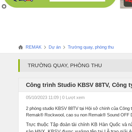
REMAK
Dự án
Trường quay, phòng thu
TRƯỜNG QUAY, PHÒNG THU
Công trình Studio KBSV 88TV, Công 
05/10/2023 11:09 | 0 Lượt xem
2 phòng studio KBSV 88TV tại Hội sở chính của Côn
Remak® Rockwool, cao su non Remak® Sound OFF Dam
Trực thuộc Tập đoàn tài chính KB Hàn Quốc và nằ
sàn HNX, KBSV được xướng tên tại Lễ trao giải 