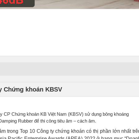
ty Chứng khoán KBSV
g ty CP Chứng khoán KB Việt Nam (KBSV) sử dụng bông khoáng
ping Rubber để thi công tiêu âm – cách âm.
m trong Top 10 Công ty chứng khoán có thị phần lớn nhất trê
Asia Pacific Enterprise Awards (APEA) 2022 ở hạng mục “Doan