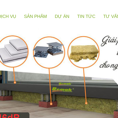
DỊCH VỤ
SẢN PHẨM
DỰ ÁN
TIN TỨC
TƯ VẤ