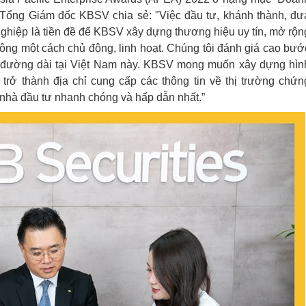
 Tổng Giám đốc KBSV chia sẻ: "Việc đầu tư, khánh thành, đư
ghiệp là tiền đề để KBSV xây dựng thương hiệu uy tín, mở rộn
ông một cách chủ động, linh hoạt. Chúng tôi đánh giá cao bướ
ng đường dài tại Việt Nam này. KBSV mong muốn xây dựng hìn
trở thành địa chỉ cung cấp các thông tin về thị trường chứn
nhà đầu tư nhanh chóng và hấp dẫn nhất.”