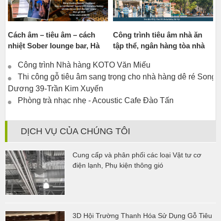
Cách âm – tiêu âm – cách
Công trình tiêu âm nhà ăn
nhiệt Sober lounge bar, Hà
tập thể, ngân hàng tòa nhà
Nội
63 Lý Thái Tổ
Công trình Nhà hàng KOTO Văn Miếu
Thi công gỗ tiêu âm sang trọng cho nhà hàng dê ré Song
Dương 39-Trần Kim Xuyến
Phòng trà nhạc nhẹ - Acoustic Cafe Đào Tấn
DỊCH VỤ CỦA CHÚNG TÔI
Cung cấp và phân phối các loại Vật tư cơ
điện lạnh, Phụ kiện thông gió
3D Hội Trường Thanh Hóa Sử Dụng Gỗ Tiêu