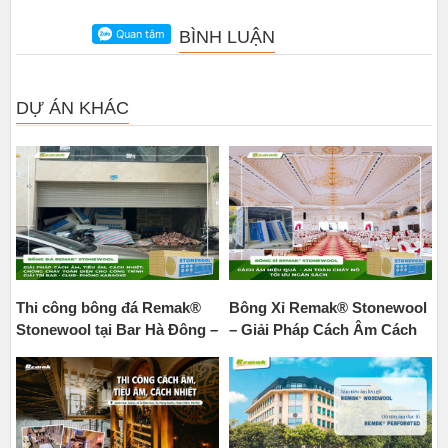
BÌNH LUẬN
DỰ ÁN KHÁC
Thi công bông đá Remak®
Bông Xỉ Remak® Stonewool
Stonewool tại Bar Hà Đông –
– Giải Pháp Cách Âm Cách
Giải pháp cách âm, tiêu âm,
Nhiệt Chống Cháy Số 1 Cho
cách nhiệt, chống cháy toàn
Không Gian Sự Kiện
diện cho công trình giải trí