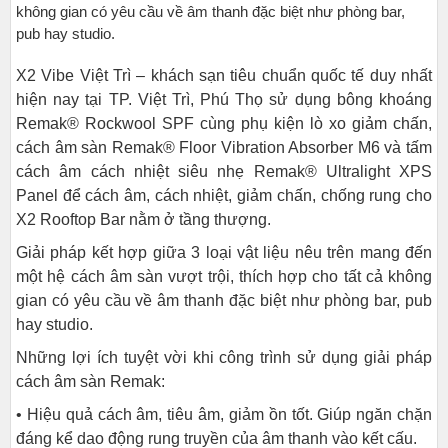
không gian có yêu cầu về âm thanh đặc biệt như phòng bar,
pub hay studio.
X2 Vibe Việt Trì – khách sạn tiêu chuẩn quốc tế duy nhất
hiện nay tại TP. Việt Trì, Phú Thọ sử dụng bông khoáng
Remak® Rockwool SPF cùng phụ kiện lò xo giảm chấn,
cách âm sàn Remak® Floor Vibration Absorber M6 và tấm
cách âm cách nhiệt siêu nhẹ Remak® Ultralight XPS
Panel để cách âm, cách nhiệt, giảm chấn, chống rung cho
X2 Rooftop Bar nằm ở tầng thượng.
Giải pháp kết hợp giữa 3 loại vật liệu nêu trên mang đến
một hệ cách âm sàn vượt trội, thích hợp cho tất cả không
gian có yêu cầu về âm thanh đặc biệt như phòng bar, pub
hay studio.
Những lợi ích tuyệt vời khi công trình sử dụng giải pháp
cách âm sàn Remak:
• Hiệu quả cách âm, tiêu âm, giảm ồn tốt. Giúp ngăn chặn
đáng kể dao động rung truyền của âm thanh vào kết cấu.