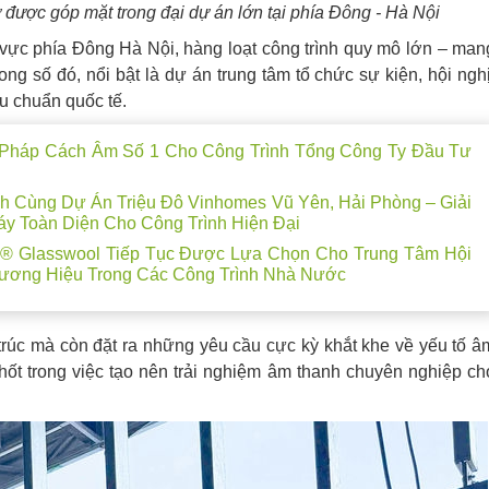
ược góp mặt trong đại dự án lớn tại phía Đông - Hà Nội
 vực phía Đông Hà Nội, hàng loạt công trình quy mô lớn – man
ong số đó, nổi bật là dự án trung tâm tổ chức sự kiện, hội nghị
êu chuẩn quốc tế.
áp Cách Âm Số 1 Cho Công Trình Tổng Công Ty Đầu Tư
 Cùng Dự Án Triệu Đô Vinhomes Vũ Yên, Hải Phòng – Giải
y Toàn Diện Cho Công Trình Hiện Đại
k® Glasswool Tiếp Tục Được Lựa Chọn Cho Trung Tâm Hội
Thương Hiệu Trong Các Công Trình Nhà Nước
trúc mà còn đặt ra những yêu cầu cực kỳ khắt khe về yếu tố â
hốt trong việc tạo nên trải nghiệm âm thanh chuyên nghiệp ch