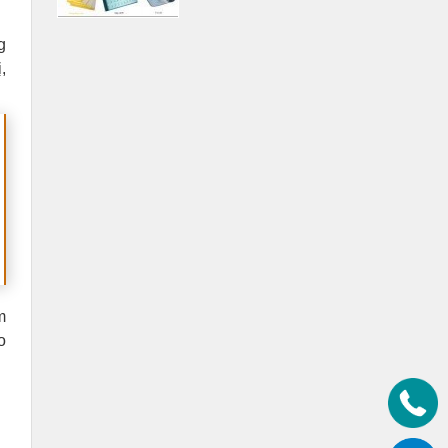
g
,
m
o