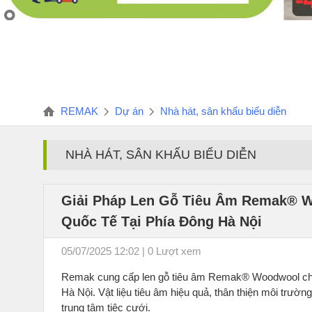
REMAK
Dự án
Nhà hát, sân khấu biểu diễn
NHÀ HÁT, SÂN KHẤU BIỂU DIỄN
Giải Pháp Len Gỗ Tiêu Âm Remak® W
Quốc Tế Tại Phía Đông Hà Nội
05/07/2025 12:02 | 0 Lượt xem
Remak cung cấp len gỗ tiêu âm Remak® Woodwool cho t
Hà Nội. Vật liệu tiêu âm hiệu quả, thân thiện môi trườn
trung tâm tiệc cưới.