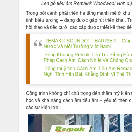
Len gỗ tiêu âm Remak® Woodwool vinh dự đ
Trong bối cảnh phát triển hạ tầng mạnh mẽ ở khu
tính biểu tượng – đang được gấp rút triển khai. Tr
hội thảo và tiệc cưới cao cấp được thiết kế theo ti
REMAK® SOUNDOFF BARRIER – Giải Ph
Nước Và Môi Trường Việt Nam!
Bông Khoáng Remak Tiếp Tục Đồng Hành
Pháp Cách Âm, Cách Nhiệt Và Chống Chá
Bông thuỷ tinh Cách Âm Tiêu Âm Rema
Nghi Tỉnh Yên Bái: Khẳng Định Vị Thế 
Công trình không chỉ chú trọng đến thẩm mỹ kiến 
học và khả năng cách âm tiêu âm – yếu tố then c
các sự kiện lớn.