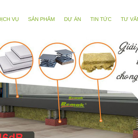
DỊCH VỤ
SẢN PHẨM
DỰ ÁN
TIN TỨC
TƯ VẤ