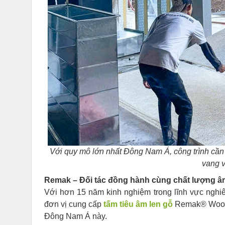
Với quy mô lớn nhất Đông Nam Á, công trình cầ
vang v
Remak – Đối tác đồng hành cùng chất lượng âm
Với hơn 15 năm kinh nghiệm trong lĩnh vực nghiê
đơn vị cung cấp
tấm tiêu âm len gỗ
Remak® Woodwo
Đông Nam Á này.