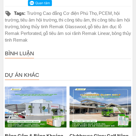
Tags:
Trường Cao đẳng Cơ điện Phú Thọ
PCEM
hội
,
,
trường
tiêu âm hội trường
thi công tiêu âm
thi công tiêu âm hội
,
,
,
trường
bông thủy tinh Remak Glasswool
gỗ tiêu âm đục lỗ
,
,
Remak Perforated
gỗ tiêu âm soi rãnh Remak Linear
bông thủy
,
,
tinh Remak
BÌNH LUẬN
DỰ ÁN KHÁC
Bông Gốm & Bông Khoáng
Clubhouse Glory Golf Nâng