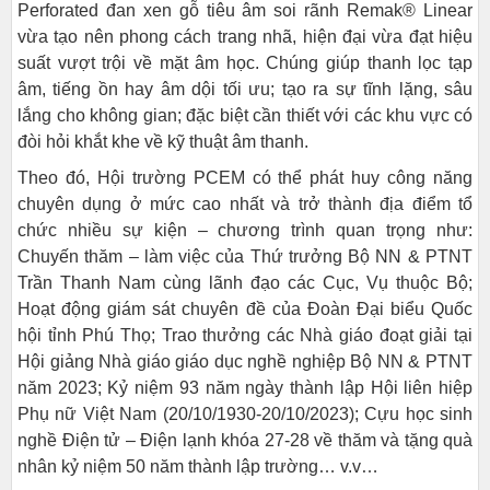
Perforated đan xen gỗ tiêu âm soi rãnh Remak® Linear
vừa tạo nên phong cách trang nhã, hiện đại vừa đạt hiệu
suất vượt trội về mặt âm học. Chúng giúp thanh lọc tạp
âm, tiếng ồn hay âm dội tối ưu; tạo ra sự tĩnh lặng, sâu
lắng cho không gian; đặc biệt cần thiết với các khu vực có
đòi hỏi khắt khe về kỹ thuật âm thanh.
Theo đó, Hội trường PCEM có thể phát huy công năng
chuyên dụng ở mức cao nhất và trở thành địa điểm tổ
chức nhiều sự kiện – chương trình quan trọng như:
Chuyến thăm – làm việc của Thứ trưởng Bộ NN & PTNT
Trần Thanh Nam cùng lãnh đạo các Cục, Vụ thuộc Bộ;
Hoạt động giám sát chuyên đề của Đoàn Đại biểu Quốc
hội tỉnh Phú Thọ; Trao thưởng các Nhà giáo đoạt giải tại
Hội giảng Nhà giáo giáo dục nghề nghiệp Bộ NN & PTNT
năm 2023; Kỷ niệm 93 năm ngày thành lập Hội liên hiệp
Phụ nữ Việt Nam (20/10/1930-20/10/2023); Cựu học sinh
nghề Điện tử – Điện lạnh khóa 27-28 về thăm và tặng quà
nhân kỷ niệm 50 năm thành lập trường… v.v…