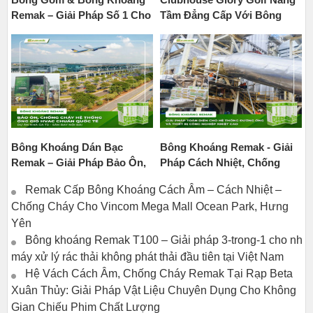
Remak – Giải Pháp Số 1 Cho
Tầm Đẳng Cấp Với Bông
Hạng Mục Bọc Cơ Điện
Thủy Tinh Mặt Bạc Remak
Công Nghiệp
Bông Khoáng Dán Bạc
Bông Khoáng Remak - Giải
Remak – Giải Pháp Bảo Ôn,
Pháp Cách Nhiệt, Chống
Cách Âm Và Chống Cháy
Cháy Toàn Diện Cho Hệ
Remak Cấp Bông Khoáng Cách Âm – Cách Nhiệt –
Tối Ưu Cho Nhà Ga Quốc Tế
Thống Đường Ống Và Thiết
Chống Cháy Cho Vincom Mega Mall Ocean Park, Hưng
T2 – Sân Bay Nội Bài
Bị Công Nghiệp Nhiệt Cao
Yên
Bông khoáng Remak T100 – Giải pháp 3-trong-1 cho nhà
máy xử lý rác thải không phát thải đầu tiên tại Việt Nam
Hệ Vách Cách Âm, Chống Cháy Remak Tại Rạp Beta
Xuân Thủy: Giải Pháp Vật Liệu Chuyên Dụng Cho Không
Gian Chiếu Phim Chất Lượng