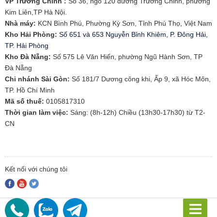
VP Trường Chinh :
Số 36, ngõ 120 đường Trường Chinh, phường
Kim Liên,TP Hà Nội.
Nhà máy:
KCN Bình Phú, Phường Kỳ Sơn, Tỉnh Phú Thọ, Việt Nam
Kho Hải Phòng:
Số 651 và 653 Nguyễn Bỉnh Khiêm, P. Đông Hải,
TP. Hải Phòng
​Kho Đà Nẵng:
Số 575 Lê Văn Hiến, phường Ngũ Hành Sơn, TP
Đà Nẵng
Chi nhánh Sài Gòn:
Số 181/7 Dương công khi, Ấp 9, xã Hóc Môn,
TP. Hồ Chí Minh
Mã số thuế:
0105817310​
Thời gian làm việc:
Sáng: (8h-12h) Chiều (13h30-17h30) từ T2-
CN
Kết nối với chúng tôi