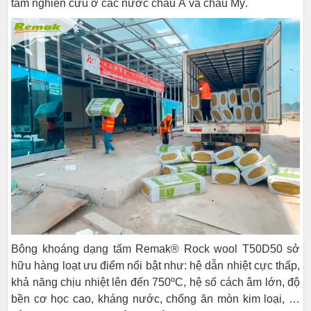
tâm nghiên cứu ở các nước châu Á và châu Mỹ.
Bông khoáng dạng tấm Remak® Rock wool T50D50 sở
hữu hàng loạt ưu điểm nổi bật như: hệ dẫn nhiệt cực thấp,
khả năng chịu nhiệt lên đến 750ºC, hệ số cách âm lớn, độ
bền cơ học cao, kháng nước, chống ăn mòn kim loại, …