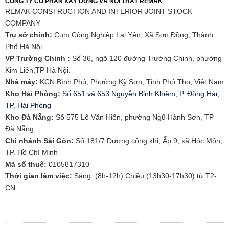
CÔNG TY CỔ PHẦN XÂY DỰNG VÀ NỘI THẤT REMAK
REMAK CONSTRUCTION AND INTERIOR JOINT STOCK
COMPANY
Trụ sở chính:
Cụm Công Nghiệp Lại Yên, Xã Sơn Đồng, Thành
Phố Hà Nội
VP Trường Chinh :
Số 36, ngõ 120 đường Trường Chinh, phường
Kim Liên,TP Hà Nội.
Nhà máy:
KCN Bình Phú, Phường Kỳ Sơn, Tỉnh Phú Thọ, Việt Nam
Kho Hải Phòng:
Số 651 và 653 Nguyễn Bỉnh Khiêm, P. Đông Hải,
TP. Hải Phòng
​Kho Đà Nẵng:
Số 575 Lê Văn Hiến, phường Ngũ Hành Sơn, TP
Đà Nẵng
Chi nhánh Sài Gòn:
Số 181/7 Dương công khi, Ấp 9, xã Hóc Môn,
TP. Hồ Chí Minh
Mã số thuế:
0105817310​
Thời gian làm việc:
Sáng: (8h-12h) Chiều (13h30-17h30) từ T2-
CN