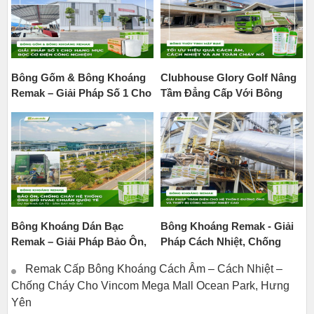
Bông Gốm & Bông Khoáng
Clubhouse Glory Golf Nâng
Remak – Giải Pháp Số 1 Cho
Tầm Đẳng Cấp Với Bông
Hạng Mục Bọc Cơ Điện
Thủy Tinh Mặt Bạc Remak
Công Nghiệp
Bông Khoáng Dán Bạc
Bông Khoáng Remak - Giải
Remak – Giải Pháp Bảo Ôn,
Pháp Cách Nhiệt, Chống
Cách Âm Và Chống Cháy
Cháy Toàn Diện Cho Hệ
Remak Cấp Bông Khoáng Cách Âm – Cách Nhiệt –
Tối Ưu Cho Nhà Ga Quốc Tế
Thống Đường Ống Và Thiết
Chống Cháy Cho Vincom Mega Mall Ocean Park, Hưng
T2 – Sân Bay Nội Bài
Bị Công Nghiệp Nhiệt Cao
Yên