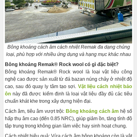
Bông khoáng cách âm cách nhiệt Remak đa dạng chủng
loại, phù hợp với nhiều ứng dụng và hạng mục khác nhau
Bông khoáng Remak® Rock wool có gì đặc biệt?
Bông khoáng Remak® Rock wool là loại vật liệu công
nghệ cao được sản xuất từ đá bazan núng chảy ở nhiệt độ
cao, sau đó quay ly tâm tạo sợi.
Vật liệu cách nhiệt bảo
ôn
này đã được kiểm định là loại vật liệu đầy đủ các tiêu
chuẩn khát khe trong xây dựng hiện đại.
Cách âm, tiêu âm vượt trội:
Bông khoáng cách âm
hệ số
hấp thụ âm cao (đến 0.85 NRC), giúp giảm ồn, tăng tính độ
tập trung trong không gian làm việc hay sinh hoạt chung.
Cách nhiệt hiệu quả: Vừa cách âm bông khoáng còn là vật