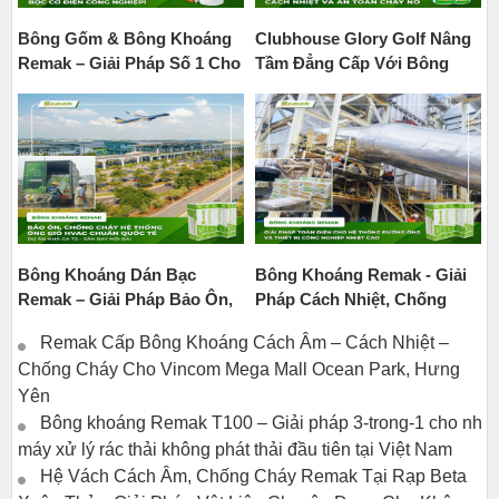
Bông Gốm & Bông Khoáng
Clubhouse Glory Golf Nâng
Remak – Giải Pháp Số 1 Cho
Tầm Đẳng Cấp Với Bông
Hạng Mục Bọc Cơ Điện
Thủy Tinh Mặt Bạc Remak
Công Nghiệp
Bông Khoáng Dán Bạc
Bông Khoáng Remak - Giải
Remak – Giải Pháp Bảo Ôn,
Pháp Cách Nhiệt, Chống
Cách Âm Và Chống Cháy
Cháy Toàn Diện Cho Hệ
Remak Cấp Bông Khoáng Cách Âm – Cách Nhiệt –
Tối Ưu Cho Nhà Ga Quốc Tế
Thống Đường Ống Và Thiết
Chống Cháy Cho Vincom Mega Mall Ocean Park, Hưng
T2 – Sân Bay Nội Bài
Bị Công Nghiệp Nhiệt Cao
Yên
Bông khoáng Remak T100 – Giải pháp 3-trong-1 cho nhà
máy xử lý rác thải không phát thải đầu tiên tại Việt Nam
Hệ Vách Cách Âm, Chống Cháy Remak Tại Rạp Beta