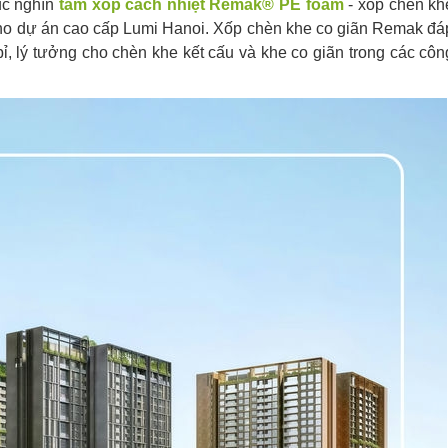
ục nghìn
tấm xốp cách nhiệt Remak® PE foam
- xốp chèn kh
cho dự án cao cấp Lumi Hanoi. Xốp chèn khe co giãn Remak đá
ỉ, lý tưởng cho chèn khe kết cấu và khe co giãn trong các côn