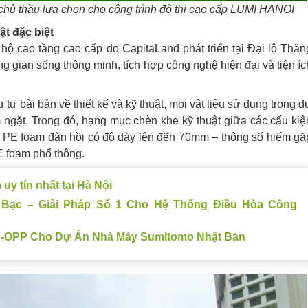
ủ thầu lựa chọn cho công trình đô thị cao cấp LUMI HANOI
t đặc biệt
hộ cao tầng cao cấp do CapitaLand phát triển tại Đại lộ Thăn
ng gian sống thông minh, tích hợp công nghệ hiện đại và tiện íc
tư bài bản về thiết kế và kỹ thuật, mọi vật liệu sử dụng trong d
 ngặt. Trong đó, hạng mục chèn khe kỹ thuật giữa các cấu kiệ
ãn PE foam đàn hồi có độ dày lên đến 70mm – thông số hiếm gặ
E foam phổ thông.
y tín nhất tại Hà Nội
ạc – Giải Pháp Số 1 Cho Hệ Thống Điều Hòa Công
E-OPP Cho Dự Án Nhà Máy Sumitomo Nhật Bản