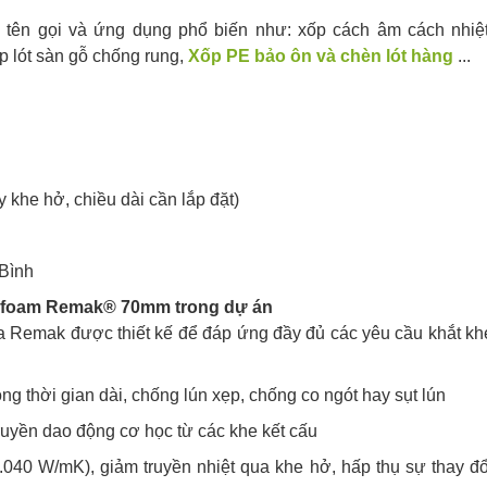
tên gọi và ứng dụng phổ biến như: xốp cách âm cách nhiệt
p lót sàn gỗ chống rung,
Xốp PE bảo ôn và chèn lót hàng
...
y khe hở, chiều dài cần lắp đặt)
Bình
E foam Remak® 70mm trong dự án
 Remak được thiết kế để đáp ứng đầy đủ các yêu cầu khắt kh
ong thời gian dài, chống lún xẹp, chống co ngót hay sụt lún
ruyền dao động cơ học từ các khe kết cấu
0.040 W/mK), giảm truyền nhiệt qua khe hở, hấp thụ sự thay đổ