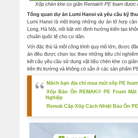
Xốp chèn khe co giãn Remak® PE foam được ch
Tổng quan dự án Lumi Hanoi và yêu cầu kỹ thuậ
Lumi Hanoi là một trong những dự án tổ hợp căn 
Long, Hà Nội, nổi bật với định hướng kiến tạo khô
chuẩn quốc tế cho cư dân.
Với đặc thù là một công trình quy mô lớn, được đầu 
án đều được chọn lọc theo những tiêu chí nghiêm
kết cấu yêu cầu sử dụng vật liệu chèn khe co gi
trên thị trường và không có sẵn ở các sản phẩm P
Mách bạn địa chỉ mua mút xốp PE foam u
Xốp Bảo Ôn REMAK® PE Foam Mặt B
Nghiệp
Remak Cấp Xốp Cách Nhiệt Bảo Ôn P