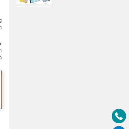
g
h
ự
n
p