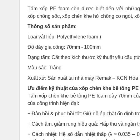
Tấm xốp PE foam còn được biết đến với những 
xốp chống sốc, xốp chèn khe hở chống co ngót, xố
Thông số sản phẩm:
Loại vật liệu: Polyethylene foam )
Độ dày gia công: 70mm - 100mm
Dạng tấm: Cắt theo kích thước kỹ thuật yêu cầu (tù
Màu sắc: Trắng
Xuất xứ: Sản xuất tại nhà máy Remak – KCN Hòa 
Ưu điểm kỹ thuật của xốp chèn khe bê tông P
Tấm xốp chèn khe bê tông PE foam dày 70mm của
của công trình hiện đại:
+ Đàn hồi & phục hồi tốt: Giữ độ ép chặt ổn định tr
+ Cách âm, giảm rung hiệu quả: Hấp thụ và ngăn t
+ Cách nhiệt: Hệ số dẫn nhiệt thấp (λ ≈ 0.035 – 