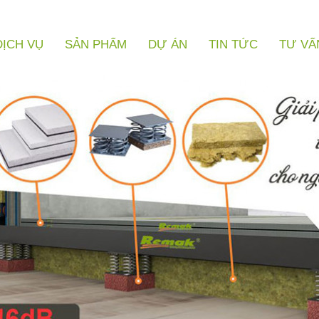
DỊCH VỤ
SẢN PHẨM
DỰ ÁN
TIN TỨC
TƯ VẤ