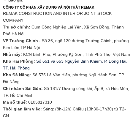
CÔNG TY CỔ PHẦN XÂY DỰNG VÀ NỘI THẤT REMAK
REMAK CONSTRUCTION AND INTERIOR JOINT STOCK
COMPANY
Trụ sở chính:
Cụm Công Nghiệp Lại Yên, Xã Sơn Đồng, Thành
Phố Hà Nội
VP Trường Chinh :
Số 36, ngõ 120 đường Trường Chinh, phường
Kim Liên,TP Hà Nội.
Nhà máy:
KCN Bình Phú, Phường Kỳ Sơn, Tỉnh Phú Thọ, Việt Nam
Kho Hải Phòng:
Số 651 và 653 Nguyễn Bỉnh Khiêm, P. Đông Hải,
TP. Hải Phòng
​Kho Đà Nẵng:
Số 575 Lê Văn Hiến, phường Ngũ Hành Sơn, TP
Đà Nẵng
Chi nhánh Sài Gòn:
Số 181/7 Dương công khi, Ấp 9, xã Hóc Môn,
TP. Hồ Chí Minh
Mã số thuế:
0105817310​
Thời gian làm việc:
Sáng: (8h-12h) Chiều (13h30-17h30) từ T2-
CN