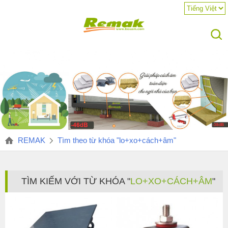
REMAK
Tìm theo từ khóa "lo+xo+cách+âm"
TÌM KIẾM VỚI TỪ KHÓA "
LO+XO+CÁCH+ÂM
"