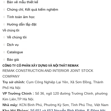
Bản vẽ mẫu thiết kế
Chứng chỉ, Kết quả kiểm nghiệm
Tính toán âm học
Hướng dẫn lắp đặt
Về chúng tôi
Về chúng tôi
Dịch vụ
Catalogue
Báo giá
CÔNG TY CỔ PHẦN XÂY DỰNG VÀ NỘI THẤT REMAK
REMAK CONSTRUCTION AND INTERIOR JOINT STOCK
COMPANY
Trụ sở chính:
Cụm Công Nghiệp Lại Yên, Xã Sơn Đồng, Thành
Phố Hà Nội
VP Trường Chinh :
Số 36, ngõ 120 đường Trường Chinh, phường
Kim Liên,TP Hà Nội.
Nhà máy:
KCN Bình Phú, Phường Kỳ Sơn, Tỉnh Phú Thọ, Việt Nam
Kho Hải Phòng:
Số 651 và 653 Nguyễn Bỉnh Khiêm, P. Đông Hải,