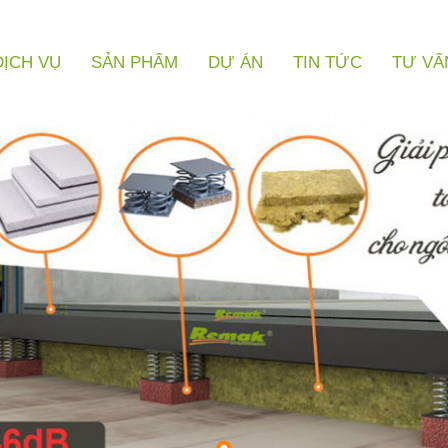
DỊCH VỤ
SẢN PHẨM
DỰ ÁN
TIN TỨC
TƯ VẤ