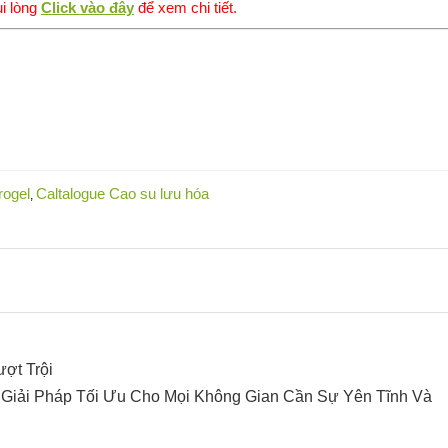
i lòng
Click vào đây
để xem chi tiết.
rogel
Caltalogue Cao su lưu hóa
,
ợt Trội
Giải Pháp Tối Ưu Cho Mọi Không Gian Cần Sự Yên Tĩnh Và