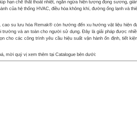
iúp hạn chế thất thoát nhiệt, ngăn ngừa hiện tượng đọng sương, gi
hành của hệ thống HVAC, điều hòa không khí, đường ống lạnh và thi
n, cao su lưu hóa Remak® còn hướng đến xu hướng vật liệu hiện đ
i trường và an toàn cho người sử dụng. Đây là giải pháp được nhi
ọn cho các công trình yêu cầu hiệu suất vận hành ổn định, tiết ki
oá, mời quý vị xem thêm tại Catalogue bên dưới: