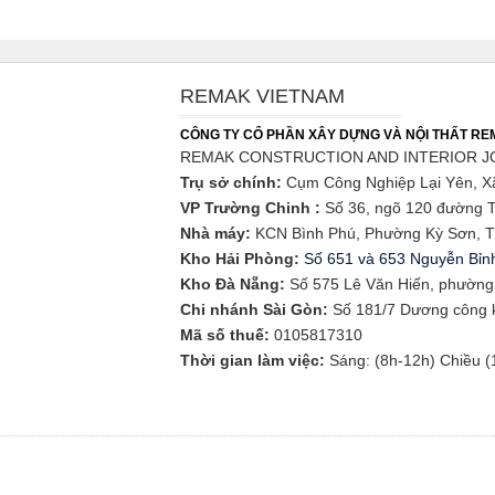
REMAK VIETNAM
CÔNG TY CỔ PHẦN XÂY DỰNG VÀ NỘI THẤT R
REMAK CONSTRUCTION AND INTERIOR J
Trụ sở chính:
Cụm Công Nghiệp Lại Yên, X
VP Trường Chinh :
Số 36, ngõ 120 đường T
Nhà máy:
KCN Bình Phú, Phường Kỳ Sơn, T
Kho Hải Phòng:
Số 651 và 653 Nguyễn Bỉnh
​Kho Đà Nẵng:
Số 575 Lê Văn Hiến, phườn
Chi nhánh Sài Gòn:
Số 181/7 Dương công kh
Mã số thuế:
0105817310​
Thời gian làm việc:
Sáng: (8h-12h) Chiều 