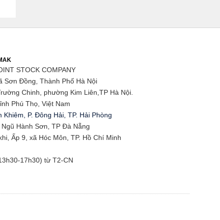
EMAK
OINT STOCK COMPANY
ã Sơn Đồng, Thành Phố Hà Nội
rường Chinh, phường Kim Liên,TP Hà Nội.
ỉnh Phú Thọ, Việt Nam
 Khiêm, P. Đông Hải, TP. Hải Phòng
g Ngũ Hành Sơn, TP Đà Nẵng
i, Ấp 9, xã Hóc Môn, TP. Hồ Chí Minh
(13h30-17h30) từ T2-CN