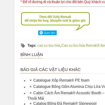
* Để rõ đường đi và thuận lợi cho đôi bên Quý khách vu
Tags:
cao su lưu hóa
Cao su lưu hóa Remak® Ae
,
BÌNH LUẬN
BÁO GIÁ CÁC VẬT LIỆU KHÁC
Catalogue Xốp Remak® PE foam
Catalogue Bông Gốm Alumina Chịu Lửa Vư
Cabin Cách Âm Remak® Acoustic Booth – 
Thoải Mái
Catalog Bông Đá Remak® Stonewool