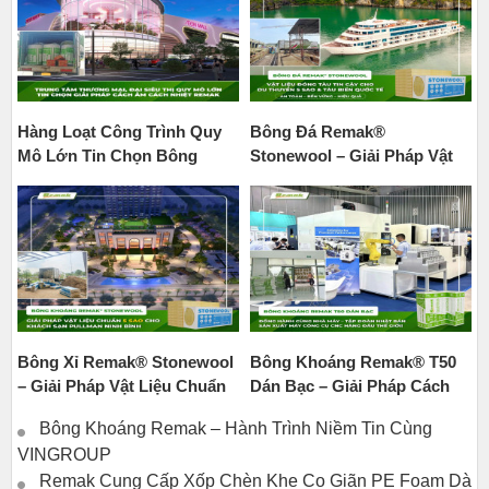
Hàng Loạt Công Trình Quy
Bông Đá Remak®
Mô Lớn Tin Chọn Bông
Stonewool – Giải Pháp Vật
Thủy Tinh Remak – Giải
Liệu Tin Cậy Số 1 Cho
Pháp Cách Âm, Cách Nhiệt
Ngành Đóng Tàu Biển Và Du
Cho Công Trình Hiện Đại
Thuyền Quốc Tế
Bông Xỉ Remak® Stonewool
Bông Khoáng Remak® T50
– Giải Pháp Vật Liệu Chuẩn
Dán Bạc – Giải Pháp Cách
Quốc Tế Cho Khách Sạn 5
Âm – Tiêu Âm – Chống Cháy
Bông Khoáng Remak – Hành Trình Niềm Tin Cùng
Sao Pullman Ninh Bình
Số 1 Cho Nhà Máy Makino
VINGROUP
CNC Nhật Bản
Remak Cung Cấp Xốp Chèn Khe Co Giãn PE Foam Dày