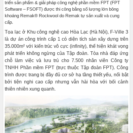
triển sản phẩm & giải pháp công nghệ phần mềm FPT (FPT
Software – FSOFT) được thi công bằng số lượng lớn bông
khoáng Remak® Rockwool do Remak tự sản xuất và cung
cấp.
Tọa lạc ở Khu công nghệ cao Hòa Lạc (Hà Nội), F-Ville 3
là dự án công trình cấp 1 có diện tích sàn xây dựng trên
35.000m² với kiến trúc vô cực (infinity), thể hiện khát vọng
phát triển không ngừng của Tập đoàn. Tòa nhà đáp ứng
chỗ làm việc và lưu trú cho 7.500 nhân viên Công ty
TNHH Phần mềm FPT (trực thuộc Tập đoàn FPT). Công
trình được trang bị đầy đủ cơ sở hạ tầng thiết yếu, nổi bật
bởi tiện nghi cao cấp nhưng vẫn hài hòa với bối cảnh
thiên nhiên xung quanh.