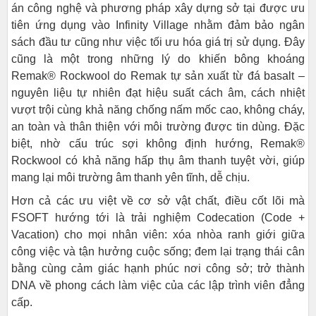
án công nghệ và phương pháp xây dựng sở tại được ưu
tiên ứng dụng vào Infinity Village nhằm đảm bảo ngân
sách đầu tư cũng như việc tối ưu hóa giá trị sử dụng. Đây
cũng là một trong những lý do khiến bông khoáng
Remak® Rockwool do Remak tự sản xuất từ đá basalt –
nguyên liệu tự nhiên đạt hiệu suất cách âm, cách nhiệt
vượt trội cùng khả năng chống nấm mốc cao, không cháy,
an toàn và thân thiện với môi trường được tin dùng. Đặc
biệt, nhờ cấu trúc sợi không định hướng, Remak®
Rockwool có khả năng hấp thụ âm thanh tuyệt vời, giúp
mang lại môi trường âm thanh yên tĩnh, dễ chịu.
Hơn cả các ưu việt về cơ sở vật chất, điều cốt lõi mà
FSOFT hướng tới là trải nghiệm Codecation (Code +
Vacation) cho mọi nhân viên: xóa nhòa ranh giới giữa
công việc và tận hưởng cuộc sống; đem lại trạng thái cân
bằng cùng cảm giác hạnh phúc nơi công sở; trở thành
DNA về phong cách làm việc của các lập trình viên đẳng
cấp.