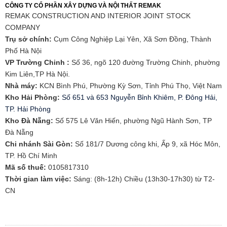
CÔNG TY CỔ PHẦN XÂY DỰNG VÀ NỘI THẤT REMAK
REMAK CONSTRUCTION AND INTERIOR JOINT STOCK
COMPANY
Trụ sở chính:
Cụm Công Nghiệp Lại Yên, Xã Sơn Đồng, Thành
Phố Hà Nội
VP Trường Chinh :
Số 36, ngõ 120 đường Trường Chinh, phường
Kim Liên,TP Hà Nội.
Nhà máy:
KCN Bình Phú, Phường Kỳ Sơn, Tỉnh Phú Thọ, Việt Nam
Kho Hải Phòng:
Số 651 và 653 Nguyễn Bỉnh Khiêm, P. Đông Hải,
TP. Hải Phòng
​Kho Đà Nẵng:
Số 575 Lê Văn Hiến, phường Ngũ Hành Sơn, TP
Đà Nẵng
Chi nhánh Sài Gòn:
Số 181/7 Dương công khi, Ấp 9, xã Hóc Môn,
TP. Hồ Chí Minh
Mã số thuế:
0105817310​
Thời gian làm việc:
Sáng: (8h-12h) Chiều (13h30-17h30) từ T2-
CN