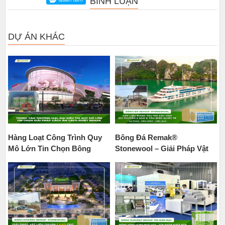
BÌNH LUẬN
DỰ ÁN KHÁC
Hàng Loạt Công Trình Quy
Bông Đá Remak®
Mô Lớn Tin Chọn Bông
Stonewool – Giải Pháp Vật
Thủy Tinh Remak – Giải
Liệu Tin Cậy Số 1 Cho
Pháp Cách Âm, Cách Nhiệt
Ngành Đóng Tàu Biển Và Du
Cho Công Trình Hiện Đại
Thuyền Quốc Tế