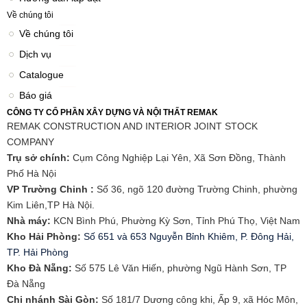
Về chúng tôi
Về chúng tôi
Dịch vụ
Catalogue
Báo giá
CÔNG TY CỔ PHẦN XÂY DỰNG VÀ NỘI THẤT REMAK
REMAK CONSTRUCTION AND INTERIOR JOINT STOCK
COMPANY
Trụ sở chính:
Cụm Công Nghiệp Lại Yên, Xã Sơn Đồng, Thành
Phố Hà Nội
VP Trường Chinh :
Số 36, ngõ 120 đường Trường Chinh, phường
Kim Liên,TP Hà Nội.
Nhà máy:
KCN Bình Phú, Phường Kỳ Sơn, Tỉnh Phú Thọ, Việt Nam
Kho Hải Phòng:
Số 651 và 653 Nguyễn Bỉnh Khiêm, P. Đông Hải,
TP. Hải Phòng
​Kho Đà Nẵng:
Số 575 Lê Văn Hiến, phường Ngũ Hành Sơn, TP
Đà Nẵng
Chi nhánh Sài Gòn:
Số 181/7 Dương công khi, Ấp 9, xã Hóc Môn,