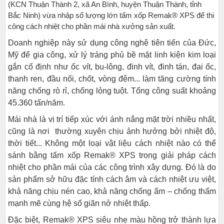
(KCN Thuận Thành 2, xã An Bình, huyện Thuận Thành, tỉnh
Bắc Ninh) vừa nhập số lượng lớn tấm xốp Remak® XPS để thi
công cách nhiệt cho phần mái nhà xưởng sản xuất.
Doanh nghiệp này sử dụng công nghệ tiên tiến của Đức,
Mỹ để gia công, xử lý tráng phủ bề mặt linh kiện kim loại
gắn cố định như ốc vít, bu-lông, đinh vít, đinh tán, đai ốc,
thanh ren, đầu nối, chốt, vòng đệm... làm tăng cường tính
năng chống rò rỉ, chống lỏng tuột. Tổng công suất khoảng
45.360 tấn/năm.
Mái nhà là vị trí tiếp xúc với ánh nắng mặt trời nhiều nhất,
cũng là nơi thường xuyên chịu ảnh hưởng bởi nhiệt độ,
thời tiết... Không một loại vật liệu cách nhiệt nào có thể
sánh bằng tấm xốp Remak® XPS trong giải pháp cách
nhiệt cho phần mái của các công trình xây dựng. Đó là do
sản phẩm sở hữu đặc tính cách âm và cách nhiệt ưu việt,
khả năng chịu nén cao, khả năng chống ẩm – chống thấm
mạnh mẽ cùng hệ số giãn nở nhiệt thấp.
Đặc biệt, Remak® XPS siêu nhẹ màu hồng trở thành lựa