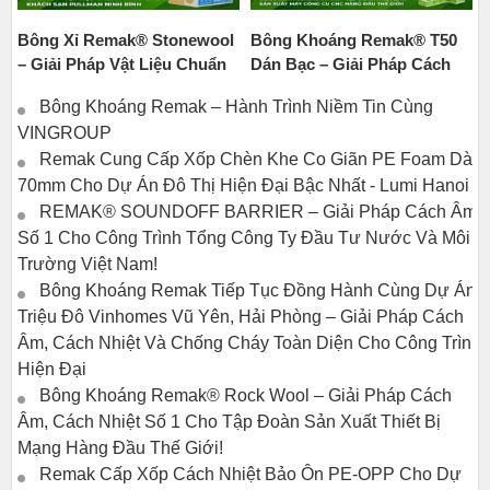
Bông Xỉ Remak® Stonewool
Bông Khoáng Remak® T50
– Giải Pháp Vật Liệu Chuẩn
Dán Bạc – Giải Pháp Cách
Quốc Tế Cho Khách Sạn 5
Âm – Tiêu Âm – Chống Cháy
Bông Khoáng Remak – Hành Trình Niềm Tin Cùng
Sao Pullman Ninh Bình
Số 1 Cho Nhà Máy Makino
VINGROUP
CNC Nhật Bản
Remak Cung Cấp Xốp Chèn Khe Co Giãn PE Foam Dày
70mm Cho Dự Án Đô Thị Hiện Đại Bậc Nhất - Lumi Hanoi
REMAK® SOUNDOFF BARRIER – Giải Pháp Cách Âm
Số 1 Cho Công Trình Tổng Công Ty Đầu Tư Nước Và Môi
Trường Việt Nam!
Bông Khoáng Remak Tiếp Tục Đồng Hành Cùng Dự Án
Triệu Đô Vinhomes Vũ Yên, Hải Phòng – Giải Pháp Cách
Âm, Cách Nhiệt Và Chống Cháy Toàn Diện Cho Công Trình
Hiện Đại
Bông Khoáng Remak® Rock Wool – Giải Pháp Cách
Âm, Cách Nhiệt Số 1 Cho Tập Đoàn Sản Xuất Thiết Bị
Mạng Hàng Đầu Thế Giới!
Remak Cấp Xốp Cách Nhiệt Bảo Ôn PE-OPP Cho Dự