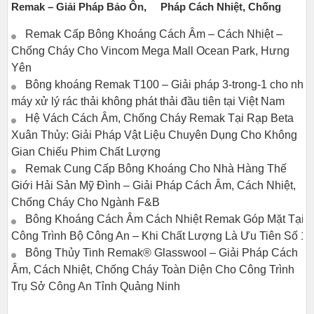
Remak – Giải Pháp Bảo Ôn,
Pháp Cách Nhiệt, Chống
Cách Âm Và Chống Cháy
Cháy Toàn Diện Cho Hệ
Remak Cấp Bông Khoáng Cách Âm – Cách Nhiệt –
Tối Ưu Cho Nhà Ga Quốc Tế
Thống Đường Ống Và Thiết
Chống Cháy Cho Vincom Mega Mall Ocean Park, Hưng
T2 – Sân Bay Nội Bài
Bị Công Nghiệp Nhiệt Cao
Yên
Bông khoáng Remak T100 – Giải pháp 3-trong-1 cho nhà
máy xử lý rác thải không phát thải đầu tiên tại Việt Nam
Hệ Vách Cách Âm, Chống Cháy Remak Tại Rạp Beta
Xuân Thủy: Giải Pháp Vật Liệu Chuyên Dụng Cho Không
Gian Chiếu Phim Chất Lượng
Remak Cung Cấp Bông Khoáng Cho Nhà Hàng Thế
Giới Hải Sản Mỹ Đình – Giải Pháp Cách Âm, Cách Nhiệt,
Chống Cháy Cho Ngành F&B
Bông Khoáng Cách Âm Cách Nhiệt Remak Góp Mặt Tại
Công Trình Bộ Công An – Khi Chất Lượng Là Ưu Tiên Số 1
Bông Thủy Tinh Remak® Glasswool – Giải Pháp Cách
Âm, Cách Nhiệt, Chống Cháy Toàn Diện Cho Công Trình
Trụ Sở Công An Tỉnh Quảng Ninh