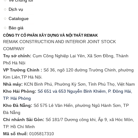
Về chúng tôi
Dịch vụ
Catalogue
Báo giá
CÔNG TY CỔ PHẦN XÂY DỰNG VÀ NỘI THẤT REMAK
REMAK CONSTRUCTION AND INTERIOR JOINT STOCK
COMPANY
Trụ sở chính:
Cụm Công Nghiệp Lại Yên, Xã Sơn Đồng, Thành
Phố Hà Nội
VP Trường Chinh :
Số 36, ngõ 120 đường Trường Chinh, phường
Kim Liên,TP Hà Nội.
Nhà máy:
KCN Bình Phú, Phường Kỳ Sơn, Tỉnh Phú Thọ, Việt Nam
Kho Hải Phòng:
Số 651 và 653 Nguyễn Bỉnh Khiêm, P. Đông Hải,
TP. Hải Phòng
​Kho Đà Nẵng:
Số 575 Lê Văn Hiến, phường Ngũ Hành Sơn, TP
Đà Nẵng
Chi nhánh Sài Gòn:
Số 181/7 Dương công khi, Ấp 9, xã Hóc Môn,
TP. Hồ Chí Minh
Mã số thuế:
0105817310​