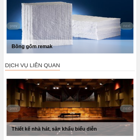
prev
next
Bông gốm remak
DỊCH VỤ LIÊN QUAN
prev
next
Thiết kế nhà hát, sân khẩu biểu diễn