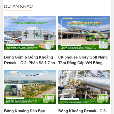
DỰ ÁN KHÁC
Bông Gốm & Bông Khoáng
Clubhouse Glory Golf Nâng
Remak – Giải Pháp Số 1 Cho
Tầm Đẳng Cấp Với Bông
Hạng Mục Bọc Cơ Điện
Thủy Tinh Mặt Bạc Remak
Công Nghiệp
Bông Khoáng Dán Bạc
Bông Khoáng Remak - Giải