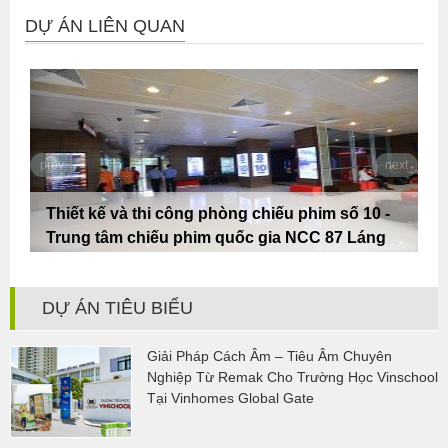
DỰ ÁN LIÊN QUAN
prev
next
Thiết kế và thi công phòng chiếu phim số 10 -
Trung tâm chiếu phim quốc gia NCC 87 Láng
Hạ
DỰ ÁN TIÊU BIỂU
Giải Pháp Cách Âm – Tiêu Âm Chuyên
Nghiệp Từ Remak Cho Trường Học Vinschool
Tại Vinhomes Global Gate