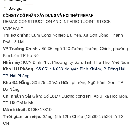
Báo giá
CÔNG TY CỔ PHẦN XÂY DỰNG VÀ NỘI THẤT REMAK
REMAK CONSTRUCTION AND INTERIOR JOINT STOCK
COMPANY
Trụ sở chính:
Cụm Công Nghiệp Lại Yên, Xã Sơn Đồng, Thành
Phố Hà Nội
VP Trường Chinh :
Số 36, ngõ 120 đường Trường Chinh, phường
Kim Liên,TP Hà Nội.
Nhà máy:
KCN Bình Phú, Phường Kỳ Sơn, Tỉnh Phú Thọ, Việt Nam
Kho Hải Phòng:
Số 651 và 653 Nguyễn Bỉnh Khiêm, P. Đông Hải,
TP. Hải Phòng
​Kho Đà Nẵng:
Số 575 Lê Văn Hiến, phường Ngũ Hành Sơn, TP
Đà Nẵng
Chi nhánh Sài Gòn:
Số 181/7 Dương công khi, Ấp 9, xã Hóc Môn,
TP. Hồ Chí Minh
Mã số thuế:
0105817310​
Thời gian làm việc:
Sáng: (8h-12h) Chiều (13h30-17h30) từ T2-
CN