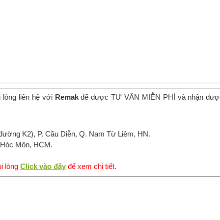
 lòng liên hệ với
Remak
để được TƯ VẤN MIỄN PHÍ và nhận đượ
đường K2), P. Cầu Diễn, Q. Nam Từ Liêm, HN.
, Hóc Môn, HCM.
i lòng
Click vào đây
để xem chi tiết.