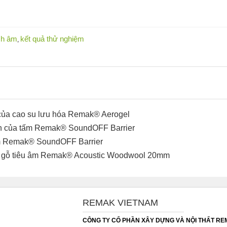
ch âm
kết quả thử nghiệm
,
của cao su lưu hóa Remak® Aerogel
nh của tấm Remak® SoundOFF Barrier
ấm Remak® SoundOFF Barrier
n gỗ tiêu âm Remak® Acoustic Woodwool 20mm
REMAK VIETNAM
CÔNG TY CỔ PHẦN XÂY DỰNG VÀ NỘI THẤT R