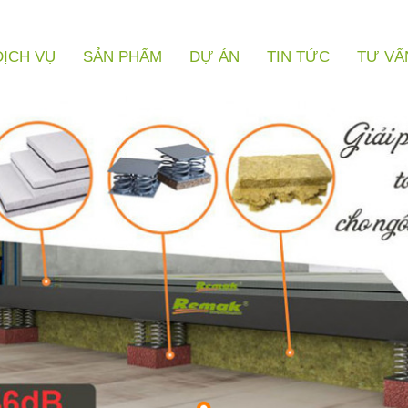
DỊCH VỤ
SẢN PHẨM
DỰ ÁN
TIN TỨC
TƯ VẤ