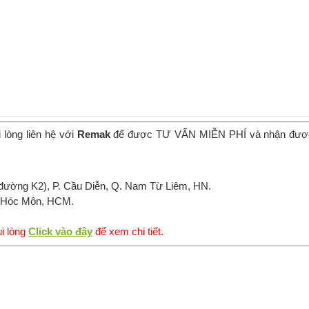
 lòng liên hệ với
Remak
để được TƯ VẤN MIỄN PHÍ và nhận đượ
đường K2), P. Cầu Diễn, Q. Nam Từ Liêm, HN.
, Hóc Môn, HCM.
i lòng
Click vào đây
để xem chi tiết.