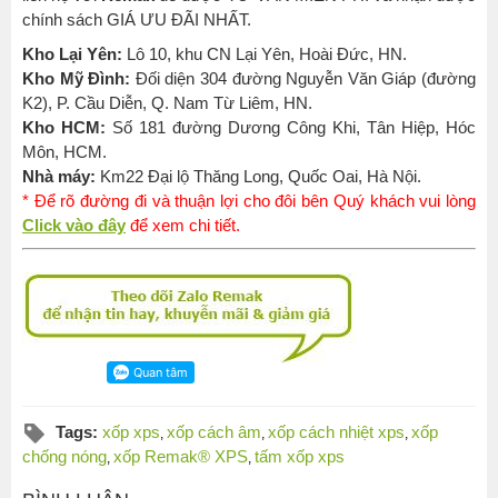
chính sách GIÁ ƯU ĐÃI NHẤT.
Kho Lại Yên:
Lô 10, khu CN Lại Yên, Hoài Đức, HN.
Kho Mỹ Đình:
Đối diện 304 đường Nguyễn Văn Giáp (đường
K2), P. Cầu Diễn, Q. Nam Từ Liêm, HN.
Kho HCM:
Số 181 đường Dương Công Khi, Tân Hiệp, Hóc
Môn, HCM.
Nhà máy:
Km22 Đại lộ Thăng Long, Quốc Oai, Hà Nội.
* Để rõ đường đi và thuận lợi cho đôi bên Quý khách vui lòng
Click vào đây
để xem chi tiết.
Tags:
xốp xps
xốp cách âm
xốp cách nhiệt xps
xốp
,
,
,
chống nóng
xốp Remak® XPS
tấm xốp xps
,
,