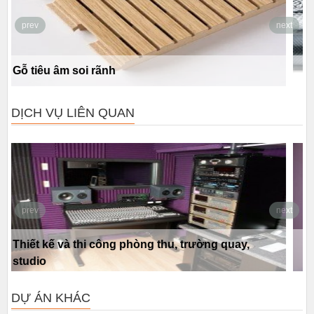
prev
next
Túi khí cách nhiệt cát tường
DỊCH VỤ LIÊN QUAN
prev
next
Thiết kế và thi công phòng nghe nhạc, xem phim
gia đình
DỰ ÁN KHÁC