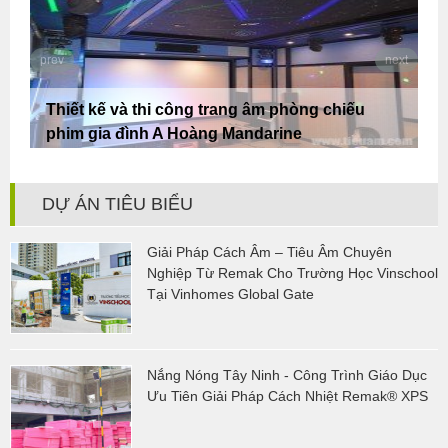
prev
next
Thiết kế và thi công trang âm phòng chiếu
phim gia đình A Hoàng Mandarine
DỰ ÁN TIÊU BIỂU
Giải Pháp Cách Âm – Tiêu Âm Chuyên
Nghiệp Từ Remak Cho Trường Học Vinschool
Tại Vinhomes Global Gate
Nắng Nóng Tây Ninh - Công Trình Giáo Dục
Ưu Tiên Giải Pháp Cách Nhiệt Remak® XPS