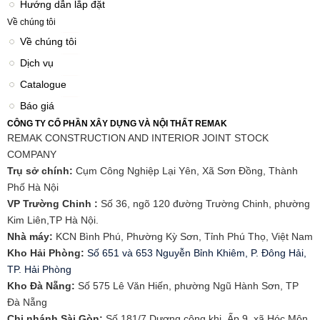
Hướng dẫn lắp đặt
Về chúng tôi
Về chúng tôi
Dịch vụ
Catalogue
Báo giá
CÔNG TY CỔ PHẦN XÂY DỰNG VÀ NỘI THẤT REMAK
REMAK CONSTRUCTION AND INTERIOR JOINT STOCK
COMPANY
Trụ sở chính:
Cụm Công Nghiệp Lại Yên, Xã Sơn Đồng, Thành
Phố Hà Nội
VP Trường Chinh :
Số 36, ngõ 120 đường Trường Chinh, phường
Kim Liên,TP Hà Nội.
Nhà máy:
KCN Bình Phú, Phường Kỳ Sơn, Tỉnh Phú Thọ, Việt Nam
Kho Hải Phòng:
Số 651 và 653 Nguyễn Bỉnh Khiêm, P. Đông Hải,
TP. Hải Phòng
​Kho Đà Nẵng:
Số 575 Lê Văn Hiến, phường Ngũ Hành Sơn, TP
Đà Nẵng
Chi nhánh Sài Gòn:
Số 181/7 Dương công khi, Ấp 9, xã Hóc Môn,