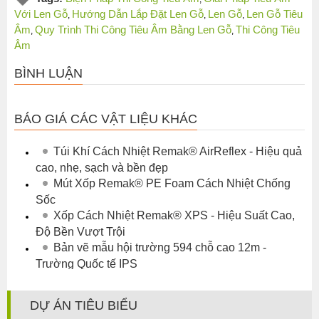
Với Len Gỗ
Hướng Dẫn Lắp Đặt Len Gỗ
Len Gỗ
Len Gỗ Tiêu
,
,
,
Âm
Quy Trình Thi Công Tiêu Âm Bằng Len Gỗ
Thi Công Tiêu
,
,
Âm
BÌNH LUẬN
BÁO GIÁ CÁC VẬT LIỆU KHÁC
Túi Khí Cách Nhiệt Remak® AirReflex - Hiệu quả
cao, nhẹ, sạch và bền đẹp
Mút Xốp Remak® PE Foam Cách Nhiệt Chống
Sốc
Xốp Cách Nhiệt Remak® XPS - Hiệu Suất Cao,
Độ Bền Vượt Trội
Bản vẽ mẫu hội trường 594 chỗ cao 12m -
Trường Quốc tế IPS
DỰ ÁN TIÊU BIỂU