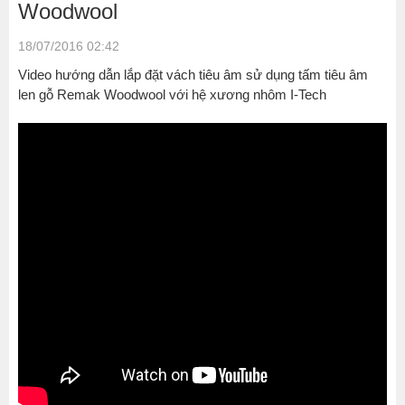
Woodwool
18/07/2016 02:42
Video hướng dẫn lắp đặt vách tiêu âm sử dụng tấm tiêu âm
len gỗ Remak Woodwool với hệ xương nhôm I-Tech