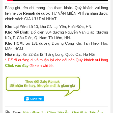
Bảng giá trên chỉ mang tính tham khảo. Quý khách vui lòng
liên hệ với
Remak
để được TƯ VẤN MIỄN PHÍ và nhận được
chính sách GIÁ ƯU ĐÃI NHẤT.
Kho Lại Yên:
Lô 10, khu CN Lại Yên, Hoài Đức, HN.
Kho Mỹ Đình:
Đối diện 304 đường Nguyễn Văn Giáp (đường
K2), P. Cầu Diễn, Q. Nam Từ Liêm, HN.
Kho HCM:
Số 181 đường Dương Công Khi, Tân Hiệp, Hóc
Môn, HCM.
Nhà máy:
Km22 Đại lộ Thăng Long, Quốc Oai, Hà Nội.
* Để rõ đường đi và thuận lợi cho đôi bên Quý khách vui lòng
Click vào đây
để xem chi tiết.
Tags:
Biện Pháp Thi Công Tiêu Âm
Giải Pháp Tiêu Âm
,