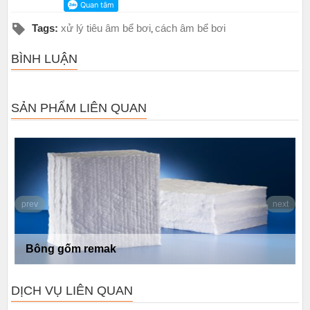
Tags:
xử lý tiêu âm bể bơi
cách âm bể bơi
,
BÌNH LUẬN
SẢN PHẨM LIÊN QUAN
prev
next
Bông thủy tinh ống định hình Remak
DỊCH VỤ LIÊN QUAN