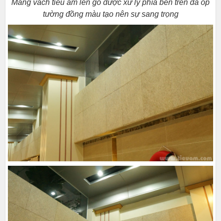
Mảng vách tiêu âm len gỗ được xử lý phía bên trên đá ốp
tường đồng màu tạo nên sự sang trọng