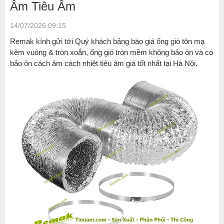
-
Âm Tiêu Âm
Remak
14/07/2026 09:15
Ống
Remak kính gửi tới Quý khách bảng báo giá ống gió tôn mạ
nhôm
kẽm vuông & tròn xoắn, ống gió tròn mềm không bảo ôn và có
nhún
bảo ôn cách âm cách nhiệt tiêu âm giá tốt nhất tại Hà Nội.
ỐNG
GIÓ
MỀM
KHÔNG
BẢO
ÔN
1
LỚP
ỐNG
GIÓ
MỀM
KHÔNG