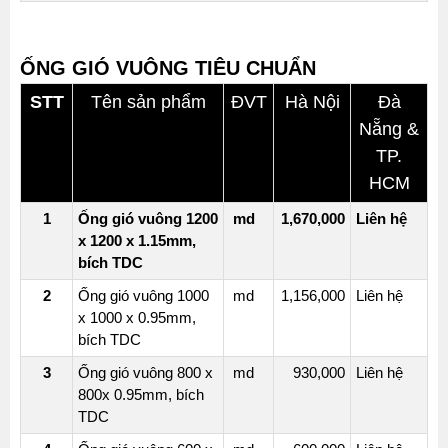
ỐNG GIÓ VUÔNG TIÊU CHUẨN
STT
Tên sản phẩm
ĐVT
Hà Nội
Đà
Nẵng &
TP.
HCM
1
Ống gió vuông 1200
md
1,670,000
Liên hệ
x 1200 x 1.15mm,
bích TDC
2
Ống gió vuông 1000
md
1,156,000
Liên hệ
x 1000 x 0.95mm,
bích TDC
3
Ống gió vuông 800 x
md
930,000
Liên hệ
800x 0.95mm, bích
TDC