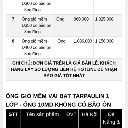
D300 có bảo ôn
- 8md/ống
7
Ống gió mềm
Ống
960,000
1,025,000
D350 có bảo ôn
- 8md/ống
8
Ống gió mềm
Ống
1,086,000
1,156,000
D400 có bảo ôn
- 8md/ống
GHI CHÚ: ĐƠN GIÁ TRÊN LÀ GIÁ BÁN LẺ. KHÁCH
HÀNG LẤY SỐ LƯỢNG LIÊN HỆ HOTLINE ĐỂ NHẬN
BÁO GIÁ TỐT NHẤT
ỐNG GIÓ MỀM VẢI BẠT TARPAULIN 1
LỚP - ỐNG 10MD KHÔNG CÓ BẢO ÔN
STT
Tên sản phẩm
ĐVT
Hà Nội
Đà
Nẵng &