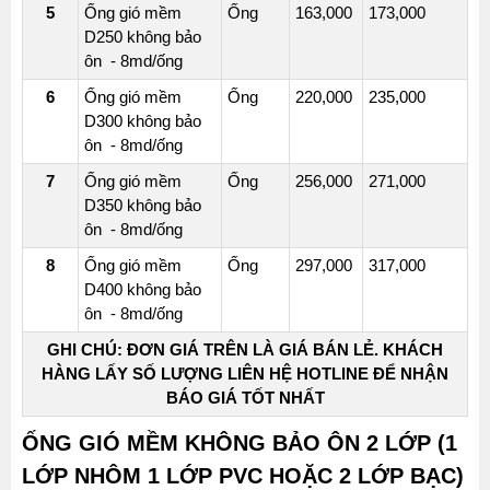
ÔN
5
Ống gió mềm
Ống
163,000
173,000
D250 không bảo
ỐNG
ôn - 8md/ống
GIÓ
6
Ống gió mềm
Ống
220,000
235,000
MỀM
D300 không bảo
VẢI
ôn - 8md/ống
FIBER
GLASS
7
Ống gió mềm
Ống
256,000
271,000
1
D350 không bảo
ôn - 8md/ống
LỚP
-
8
Ống gió mềm
Ống
297,000
317,000
CÓ
D400 không bảo
BẢO
ôn - 8md/ống
ÔN
GHI CHÚ: ĐƠN GIÁ TRÊN LÀ GIÁ BÁN LẺ. KHÁCH
HÀNG LẤY SỐ LƯỢNG LIÊN HỆ HOTLINE ĐỂ NHẬN
BÁO GIÁ TỐT NHẤT
ỐNG
GIÓ
ỐNG GIÓ MỀM KHÔNG BẢO ÔN 2 LỚP (1
TÔN
LỚP NHÔM 1 LỚP PVC HOẶC 2 LỚP BẠC)
CHỮ