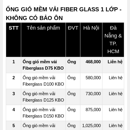
ỐNG GIÓ MỀM VẢI FIBER GLASS 1 LỚP -
KHÔNG CÓ BẢO ÔN
STT
Tên sản phẩm
ĐVT
Hà Nội
Đà
Nẵng &
TP.
HCM
1
Ống gió mềm vải
Ống
468,000
Liên hệ
Fiberglass D75 KBO
2
Ống gió mềm vải
Ống
580,000
Liên hệ
Fiberglass D100 KBO
3
Ống gió mềm vải
Ống
730,000
Liên hệ
Fiberglass D125 KBO
4
Ống gió mềm vải
Ống
875,000
Liên hệ
Fiberglass D150 KBO
5
Ống gió mềm vải
Ống
1,025,000
Liên hệ