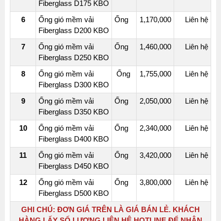
Fiberglass D175 KBO
6
Ống gió mềm vải
Ống
1,170,000
Liên hệ
Fiberglass D200 KBO
7
Ống gió mềm vải
Ống
1,460,000
Liên hệ
Fiberglass D250 KBO
8
Ống gió mềm vải
Ống
1,755,000
Liên hệ
Fiberglass D300 KBO
9
Ống gió mềm vải
Ống
2,050,000
Liên hệ
Fiberglass D350 KBO
10
Ống gió mềm vải
Ống
2,340,000
Liên hệ
Fiberglass D400 KBO
11
Ống gió mềm vải
Ống
3,420,000
Liên hệ
Fiberglass D450 KBO
12
Ống gió mềm vải
Ống
3,800,000
Liên hệ
Fiberglass D500 KBO
GHI CHÚ:
ĐƠN GIÁ TRÊN LÀ GIÁ BÁN LẺ. KHÁCH
HÀNG LẤY SỐ LƯỢNG LIÊN HỆ HOTLINE ĐỂ NHẬN