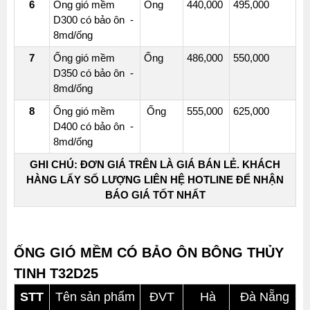
6
Ống gió mềm
Ống
440,000
495,000
D300 có bảo ôn -
8md/ống
7
Ống gió mềm
Ống
486,000
550,000
D350 có bảo ôn -
8md/ống
8
Ống gió mềm
Ống
555,000
625,000
D400 có bảo ôn -
8md/ống
GHI CHÚ: ĐƠN GIÁ TRÊN LÀ GIÁ BÁN LẺ. KHÁCH
HÀNG LẤY SỐ LƯỢNG LIÊN HỆ HOTLINE ĐỂ NHẬN
BÁO GIÁ TỐT NHẤT
ỐNG GIÓ MỀM CÓ BẢO ÔN BÔNG THỦY
TINH T32D25
STT
Tên sản phẩm
ĐVT
Hà
Đà Nẵng