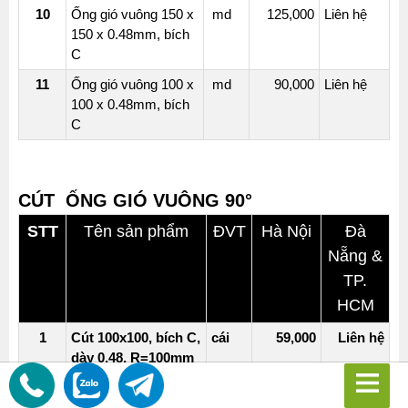
10
Ống gió vuông 150 x
md
125,000
Liên hệ
150 x 0.48mm, bích
C
11
Ống gió vuông 100 x
md
90,000
Liên hệ
100 x 0.48mm, bích
C
CÚT ỐNG GIÓ VUÔNG 90°
STT
Tên sản phẩm
ĐVT
Hà Nội
Đà
Nẵng &
TP.
HCM
1
Cút 100x100, bích C,
cái
59,000
Liên hệ
dày 0.48, R=100mm
2
Cút 150x150, bích C,
cái
69,000
Liên hệ
dày 0.48, R=100mm