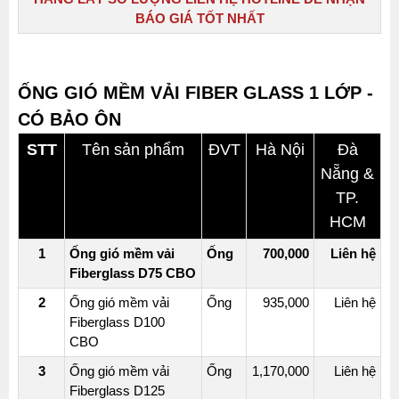
BÁO GIÁ TỐT NHẤT
ỐNG GIÓ MỀM VẢI FIBER GLASS 1 LỚP -
CÓ BẢO ÔN
STT
Tên sản phẩm
ĐVT
Hà Nội
Đà
Nẵng &
TP.
HCM
1
Ống gió mềm vải
Ống
700,000
Liên hệ
Fiberglass D75 CBO
2
Ống gió mềm vải
Ống
935,000
Liên hệ
Fiberglass D100
CBO
3
Ống gió mềm vải
Ống
1,170,000
Liên hệ
Fiberglass D125