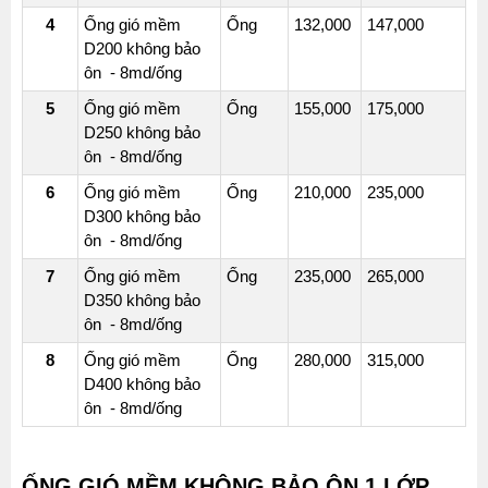
4
Ống gió mềm
Ống
132,000
147,000
TARPAULIN
D200 không bảo
1
ôn - 8md/ống
LỚP
-
5
Ống gió mềm
Ống
155,000
175,000
ỐNG
D250 không bảo
10MD
ôn - 8md/ống
KHÔNG
6
Ống gió mềm
Ống
210,000
235,000
CÓ
D300 không bảo
BẢO
ôn - 8md/ống
ÔN
7
Ống gió mềm
Ống
235,000
265,000
ỐNG
D350 không bảo
GIÓ
ôn - 8md/ống
MỀM
8
Ống gió mềm
Ống
280,000
315,000
VẢI
D400 không bảo
BẠT
ôn - 8md/ống
TARPAULIN
1
LỚP
ỐNG GIÓ MỀM KHÔNG BẢO ÔN 1 LỚP