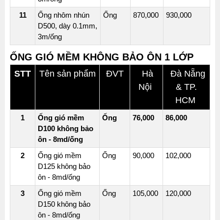
POLYESTER
11
Ống nhôm nhún
Ống
870,000
930,000
T16D25
D500, dày 0.1mm,
3m/ống
ỐNG
ỐNG GIÓ MỀM KHÔNG BẢO ÔN 1 LỚP
GIÓ
MỀM
STT
Tên sản phẩm
ĐVT
Hà
Đà Nẵng
CÓ
Nội
& TP.
BẢO
HCM
ÔN
1
Ống gió mềm
Ống
76,000
86,000
BÔNG
D100 không bảo
POLYESTER
ôn - 8md/ống
T24D25
2
Ống gió mềm
Ống
90,000
102,000
D125 không bảo
ỐNG
ôn - 8md/ống
GIÓ
3
Ống gió mềm
Ống
105,000
120,000
MỀM
D150 không bảo
VẢI
ôn - 8md/ống
BẠT