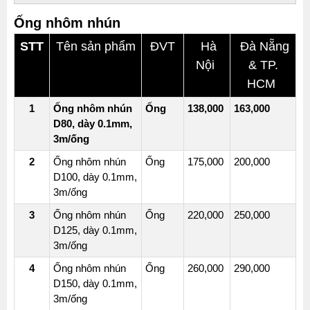
LỚP
Ống nhôm nhún
NHÔM
1
STT
Tên sản phẩm
ĐVT
Hà
Đà Nẵng
LỚP
Nội
& TP.
PVC
HCM
HOẶC
1
Ống nhôm nhún
Ống
138,000
163,000
2
D80, dày 0.1mm,
LỚP
3m/ống
BẠC)
2
Ống nhôm nhún
Ống
175,000
200,000
ỐNG
D100, dày 0.1mm,
GIÓ
3m/ống
MỀM
3
Ống nhôm nhún
Ống
220,000
250,000
CÓ
D125, dày 0.1mm,
BẢO
3m/ống
ÔN
BÔNG
4
Ống nhôm nhún
Ống
260,000
290,000
D150, dày 0.1mm,
THỦY
3m/ống
TINH