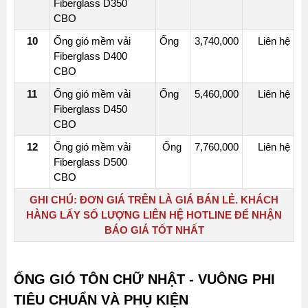
Fiberglass D350
CBO
10
Ống gió mềm vải
Ống
3,740,000
Liên hệ
Fiberglass D400
CBO
11
Ống gió mềm vải
Ống
5,460,000
Liên hệ
Fiberglass D450
CBO
12
Ống gió mềm vải
Ống
7,760,000
Liên hệ
Fiberglass D500
CBO
GHI CHÚ:
ĐƠN GIÁ TRÊN LÀ GIÁ BÁN LẺ. KHÁCH
HÀNG LẤY SỐ LƯỢNG LIÊN HỆ HOTLINE ĐỂ NHẬN
BÁO GIÁ TỐT NHẤT
ỐNG GIÓ TÔN CHỮ NHẬT - VUÔNG PHI
TIÊU CHUẨN VÀ PHỤ KIỆN