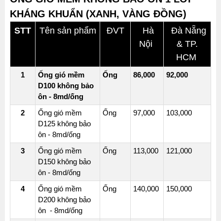
-
KHÁNG KHUẨN (XANH, VÀNG ĐỒNG)
ỐNG
STT
Tên sản phẩm
ĐVT
Hà
Đà Nẵng
10MD
Nội
& TP.
CÓ
BẢO
HCM
ÔN
1
Ống gió mềm
Ống
86,000
92,000
ỐNG
D100 không bảo
GIÓ
ôn - 8md/ống
MỀM
2
Ống gió mềm
Ống
97,000
103,000
VẢI
D125 không bảo
FIBER
ôn - 8md/ống
GLASS
3
Ống gió mềm
Ống
113,000
121,000
1
D150 không bảo
LỚP
ôn - 8md/ống
-
4
Ống gió mềm
Ống
140,000
150,000
KHÔNG
D200 không bảo
CÓ
ôn - 8md/ống
BẢO