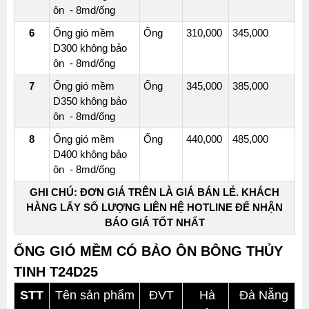
ôn - 8md/ống
90°
6
Ống gió mềm
Ống
310,000
345,000
T
D300 không bảo
ĐỀU
ôn - 8md/ống
ỐNG
7
Ống gió mềm
Ống
345,000
385,000
GIÓ
D350 không bảo
VUÔNG
ôn - 8md/ống
ÔNG
8
Ống gió mềm
Ống
440,000
485,000
GIÓ
D400 không bảo
TÔN
ôn - 8md/ống
KẼM
TRÒN
GHI CHÚ: ĐƠN GIÁ TRÊN LÀ GIÁ BÁN LẺ. KHÁCH
HÀNG LẤY SỐ LƯỢNG LIÊN HỆ HOTLINE ĐỂ NHẬN
XOẮN
BÁO GIÁ TỐT NHẤT
CÚT
TRÒN
ỐNG GIÓ MỀM CÓ BẢO ÔN BÔNG THỦY
90°
TINH T24D25
T
STT
Tên sản phẩm
ĐVT
Hà
Đà Nẵng
TRÒN