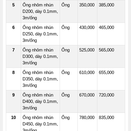
T24D25
5
Ống nhôm nhún
Ống
350,000
385,000
D200, dày 0.1mm,
ỐNG
3m/ống
GIÓ
MỀM
6
Ống nhôm nhún
Ống
430,000
465,000
D250, dày 0.1mm,
CÓ
3m/ống
BẢO
ÔN
7
Ống nhôm nhún
Ống
525,000
565,000
BÔNG
D300, dày 0.1mm,
THỦY
3m/ống
TINH
8
Ống nhôm nhún
Ống
610,000
655,000
T32D25
D350, dày 0.1mm,
3m/ống
ỐNG
GIÓ
9
Ống nhôm nhún
Ống
670,000
720,000
MỀM
D400, dày 0.1mm,
CÓ
3m/ống
BẢO
10
Ống nhôm nhún
Ống
780,000
835,000
ÔN
D450, dày 0.1mm,
BÔNG
3m/ống