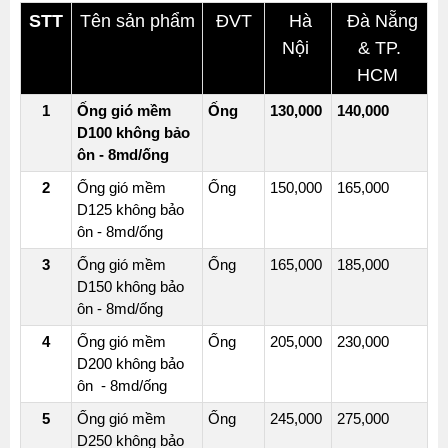
NHẬT
STT
Tên sản phẩm
ĐVT
Hà
Đà Nẵng
-
Nội
& TP.
VUÔNG
HCM
PHI
1
Ống gió mềm
Ống
130,000
140,000
TIÊU
D100 không bảo
CHUẨN
ôn - 8md/ống
VÀ
PHỤ
2
Ống gió mềm
Ống
150,000
165,000
KIỆN
D125 không bảo
ôn - 8md/ống
ỐNG
3
Ống gió mềm
Ống
165,000
185,000
GIÓ
D150 không bảo
VUÔNG
ôn - 8md/ống
TIÊU
CHUẨN
4
Ống gió mềm
Ống
205,000
230,000
D200 không bảo
CÚT
ôn - 8md/ống
ỐNG
5
Ống gió mềm
Ống
245,000
275,000
GIÓ
D250 không bảo
VUÔNG