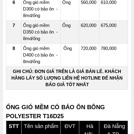
6
Ống gió mềm
Ống
560,000
610,000
D300 có bảo ôn -
8md/ống
7
Ống gió mềm
Ống
620,000
675,000
D350 có bảo ôn -
8md/ống
8
Ống gió mềm
Ống
720,000
780,000
D400 có bảo ôn -
8md/ống
GHI CHÚ: ĐƠN GIÁ TRÊN LÀ GIÁ BÁN LẺ. KHÁCH
HÀNG LẤY SỐ LƯỢNG LIÊN HỆ HOTLINE ĐỂ NHẬN
BÁO GIÁ TỐT NHẤT
ỐNG GIÓ MỀM CÓ BẢO ÔN BÔNG
POLYESTER T16D25
STT
Tên sản phẩm
ĐVT
Hà
Đà Nẵng