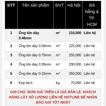
STT
Tên sản phẩm
ĐVT
Hà Nội
Đà
Nẵng &
TP.
HCM
1
Ống tôn dày
m²
210,000
Liên hệ
0.48mm
2
Ống tôn dày 0.58mm
m²
225,000
Liên hệ
3
Ống tôn dày 0.75mm
m²
255,000
Liên hệ
4
Ống tôn dày 0.95mm
m²
290,000
Liên hệ
5
Ống tôn dày 0.15mm
m²
350,000
Liên hệ
6
Kẹp bích
kg
70,000
Liên hệ
GHI CHÚ:
ĐƠN GIÁ TRÊN LÀ GIÁ BÁN LẺ. KHÁCH
HÀNG LẤY SỐ LƯỢNG LIÊN HỆ HOTLINE ĐỂ NHẬN
BÁO GIÁ TỐT NHẤT