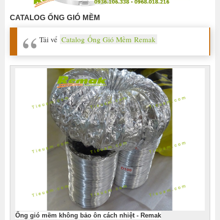
BẢO
CATALOG ỐNG GIÓ MỀM
ÔN
1
Tải vể
Catalog Ống Gió Mềm Remak
LỚP
KHÁNG
KHUẨN
(XANH,
VÀNG
ĐỒNG)
ỐNG
GIÓ
MỀM
KHÔNG
BẢO
ÔN
2
LỚP
​Ống gió mềm không bảo ôn cách nhiệt - Remak
(1