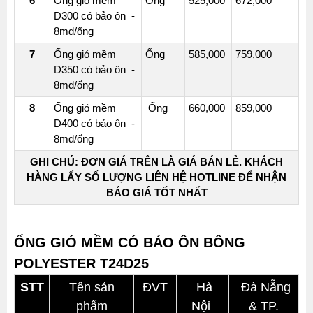
6
Ống gió mềm
Ống
525,000
672,000
D300 có bảo ôn -
8md/ống
7
Ống gió mềm
Ống
585,000
759,000
D350 có bảo ôn -
8md/ống
8
Ống gió mềm
Ống
660,000
859,000
D400 có bảo ôn -
8md/ống
GHI CHÚ: ĐƠN GIÁ TRÊN LÀ GIÁ BÁN LẺ. KHÁCH
HÀNG LẤY SỐ LƯỢNG LIÊN HỆ HOTLINE ĐỂ NHẬN
BÁO GIÁ TỐT NHẤT
ỐNG GIÓ MỀM CÓ BẢO ÔN BÔNG
POLYESTER T24D25
STT
Tên sản
ĐVT
Hà
Đà Nẵng
phẩm
Nội
& TP.