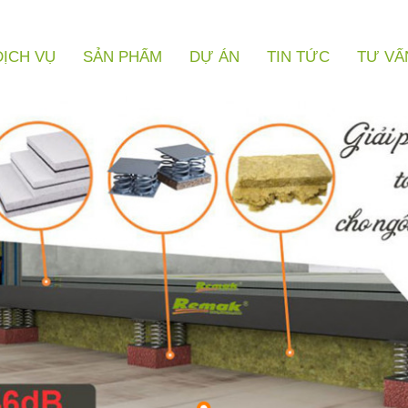
DỊCH VỤ
SẢN PHẨM
DỰ ÁN
TIN TỨC
TƯ VẤ