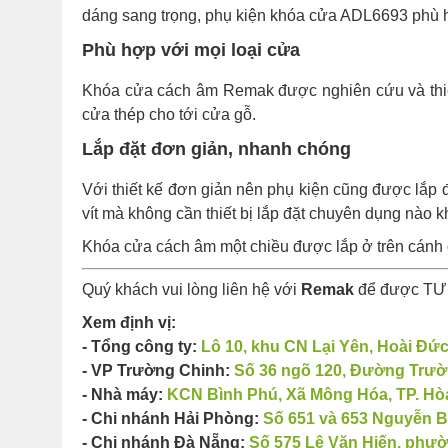
dáng sang trọng, phụ kiện khóa cửa ADL6693 phù hợ
Phù hợp với mọi loại cửa
Khóa cửa cách âm Remak được nghiên cứu và thiết k
cửa thép cho tới cửa gỗ.
Lắp đặt đơn giản, nhanh chóng
Với thiết kế đơn giản nên phụ kiện cũng được lắp 
vít mà không cần thiết bị lắp đặt chuyên dụng nào k
Khóa cửa cách âm một chiều được lắp ở trên cánh
Quý khách vui lòng liên hệ với
Remak
để được TƯ 
Xem định vị:
- Tổng công ty:
Lô 10, khu CN Lại Yên, Hoài Đức
- VP Trường Chinh:
Số 36 ngõ 120, Đường Trườn
- Nhà máy:
KCN Bình Phú, Xã Mông Hóa, TP. Hòa
- Chi nhánh Hải Phòng:
Số 651 và 653 Nguyễn Bỉ
- Chi nhánh Đà Nẵng:
Số 575 Lê Văn Hiến, phư