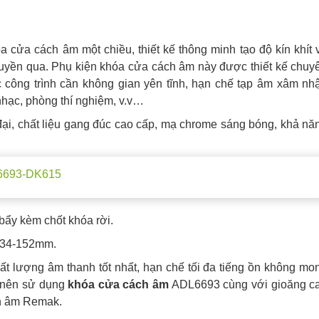
 cửa cách âm một chiều, thiết kế thông minh tạo độ kín khít 
uyền qua. Phụ kiện khóa cửa cách âm này được thiết kế chuy
 công trình cần không gian yên tĩnh, hạn chế tạp âm xâm nh
hạc, phòng thí nghiệm, v.v…
đại, chất liệu gang đúc cao cấp, mạ chrome sáng bóng, khả nă
L6693-DK615
bẩy kèm chốt khóa rời.
5-34-152mm.
 lượng âm thanh tốt nhất, hạn chế tối đa tiếng ồn không mo
o nên sử dụng
khóa cửa cách âm
ADL6693 cùng với gioăng c
h âm Remak.