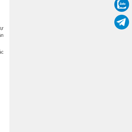
tự
ần
ác