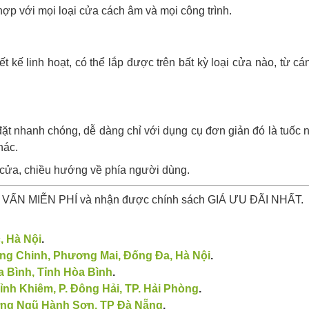
p với mọi loại cửa cách âm và mọi công trình.
ế linh hoạt, có thể lắp được trên bất kỳ loại cửa nào, từ cá
đặt nhanh chóng, dễ dàng chỉ với dụng cụ đơn giản đó là tuốc 
hác.
 cửa, chiều hướng về phía người dùng.
VẤN MIỄN PHÍ và nhận được chính sách GIÁ ƯU ĐÃI NHẤT.
, Hà Nội
.
g Chinh, Phương Mai, Đống Đa, Hà Nội​​
.
 Bình, Tỉnh Hòa Bình
.
nh Khiêm, P. Đông Hải, TP. Hải Phòng
.
ờng Ngũ Hành Sơn, TP Đà Nẵng
.