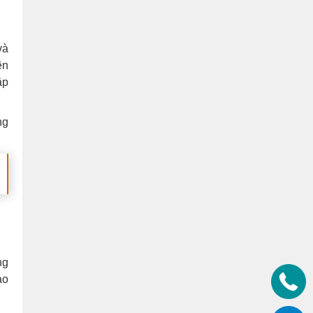
và
ên
ập
ng
ng
ao