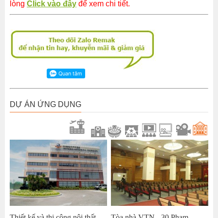
lòng
Click vào đây
để xem chi tiết.
DỰ ÁN ỨNG DỤNG
Thiết kế và thi công nội thất
Tòa nhà VTN - 30 Phạm