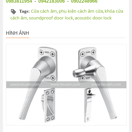
0983811954
-
0942183006
-
0902248966
Cửa cách âm
phụ kiện cách âm cửa
khóa cửa
Tags:
,
,
cách âm
soundproof door lock
acoustic door lock
,
,
HÌNH ẢNH