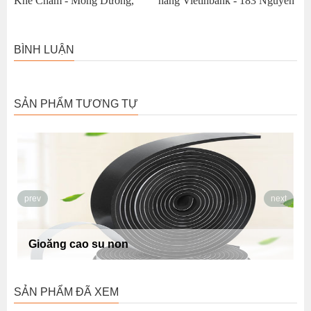
Khe Chàm - Mông Dương,
hàng Vietinbank - 183 Nguyễn
Quảng Ninh
Lương Bằng, Hà Nội
BÌNH LUẬN
SẢN PHẨM TƯƠNG TỰ
prev
next
Gioăng cao su non
SẢN PHẨM ĐÃ XEM