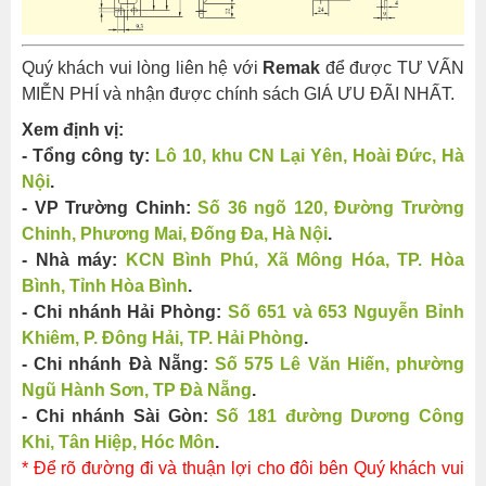
Quý khách vui lòng liên hệ với
Remak
để được TƯ VẤN
MIỄN PHÍ và nhận được chính sách GIÁ ƯU ĐÃI NHẤT.
Xem định vị:
- Tổng công ty:
Lô 10, khu CN Lại Yên, Hoài Đức, Hà
Nội
.
- VP Trường Chinh:
Số 36 ngõ 120, Đường Trường
Chinh, Phương Mai, Đống Đa, Hà Nội​​
.
- Nhà máy:
KCN Bình Phú, Xã Mông Hóa, TP. Hòa
Bình, Tỉnh Hòa Bình
.
- Chi nhánh Hải Phòng:
Số 651 và 653 Nguyễn Bỉnh
Khiêm, P. Đông Hải, TP. Hải Phòng
.
- Chi nhánh Đà Nẵng:
Số 575 Lê Văn Hiến, phường
Ngũ Hành Sơn, TP Đà Nẵng
.
- Chi nhánh Sài Gòn:
Số 181 đường Dương Công
Khi, Tân Hiệp, Hóc Môn
.
* Để rõ đường đi và thuận lợi cho đôi bên Quý khách vui