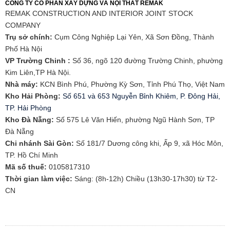
CÔNG TY CỔ PHẦN XÂY DỰNG VÀ NỘI THẤT REMAK
REMAK CONSTRUCTION AND INTERIOR JOINT STOCK
COMPANY
Trụ sở chính:
Cụm Công Nghiệp Lại Yên, Xã Sơn Đồng, Thành
Phố Hà Nội
VP Trường Chinh :
Số 36, ngõ 120 đường Trường Chinh, phường
Kim Liên,TP Hà Nội.
Nhà máy:
KCN Bình Phú, Phường Kỳ Sơn, Tỉnh Phú Thọ, Việt Nam
Kho Hải Phòng:
Số 651 và 653 Nguyễn Bỉnh Khiêm, P. Đông Hải,
TP. Hải Phòng
​Kho Đà Nẵng:
Số 575 Lê Văn Hiến, phường Ngũ Hành Sơn, TP
Đà Nẵng
Chi nhánh Sài Gòn:
Số 181/7 Dương công khi, Ấp 9, xã Hóc Môn,
TP. Hồ Chí Minh
Mã số thuế:
0105817310​
Thời gian làm việc:
Sáng: (8h-12h) Chiều (13h30-17h30) từ T2-
CN