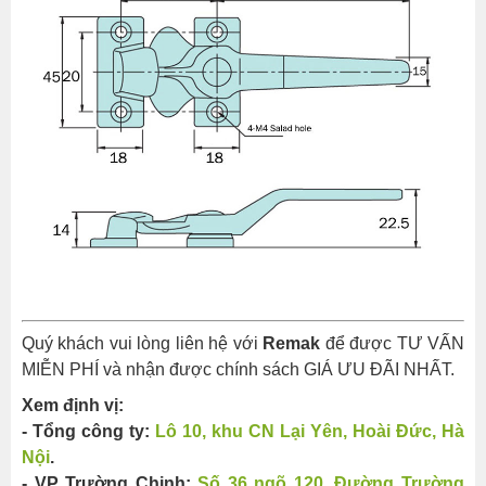
Quý khách vui lòng liên hệ với
Remak
để được TƯ VẤN
MIỄN PHÍ và nhận được chính sách GIÁ ƯU ĐÃI NHẤT.
Xem định vị:
- Tổng công ty:
Lô 10, khu CN Lại Yên, Hoài Đức, Hà
Nội
.
- VP Trường Chinh:
Số 36 ngõ 120, Đường Trường