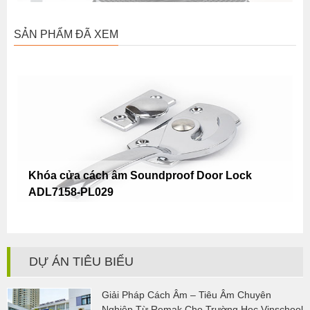
SẢN PHẨM ĐÃ XEM
Khóa cửa cách âm Soundproof Door Lock
ADL7158-PL029
DỰ ÁN TIÊU BIỂU
Giải Pháp Cách Âm – Tiêu Âm Chuyên
Nghiệp Từ Remak Cho Trường Học Vinschool