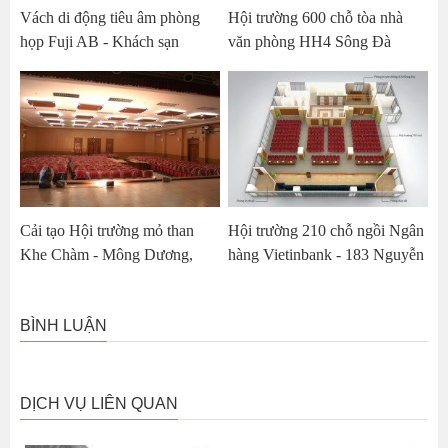
Vách di động tiêu âm phòng
Hội trường 600 chỗ tòa nhà
họp Fuji AB - Khách sạn
văn phòng HH4 Sông Đà
Nikko Hà Nội
Twin Tower
Cải tạo Hội trường mỏ than
Hội trường 210 chỗ ngồi Ngân
Khe Chàm - Mông Dương,
hàng Vietinbank - 183 Nguyễn
Quảng Ninh
Lương Bằng, Hà Nội
BÌNH LUẬN
DỊCH VỤ LIÊN QUAN