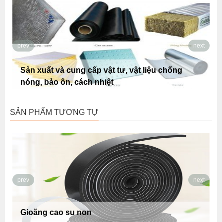
prev
next
ất và cung cấp vật tư, vật liệu chống
Sản xuất và
bảo ôn, cách nhiệt
tiêu âm
SẢN PHẨM TƯƠNG TỰ
prev
next
ăng cao su non
Khóa cử