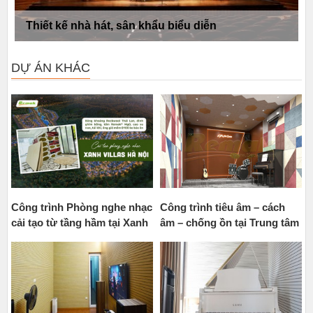
Thiết kế và thi công phòng thu, trường quay,
studio
DỰ ÁN KHÁC
Công trình Phòng nghe nhạc
Công trình tiêu âm – cách
cải tạo từ tầng hầm tại Xanh
âm – chống ồn tại Trung tâm
Villas Hà Nội
Nghệ thuật Nguyễn Bỉnh
Khiêm