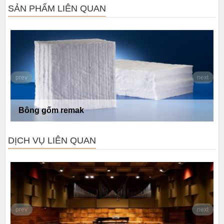
SẢN PHẨM LIÊN QUAN
prev
next
Bông thủy tinh ống định hình Remak
DỊCH VỤ LIÊN QUAN
prev
next