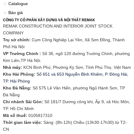
Catalogue
Báo giá
CÔNG TY CỔ PHẦN XÂY DỰNG VÀ NỘI THẤT REMAK
REMAK CONSTRUCTION AND INTERIOR JOINT STOCK
COMPANY
Trụ sở chính:
Cụm Công Nghiệp Lại Yên, Xã Sơn Đồng, Thành
Phố Hà Nội
VP Trường Chinh :
Số 36, ngõ 120 đường Trường Chinh, phường
Kim Liên,TP Hà Nội.
Nhà máy:
KCN Bình Phú, Phường Kỳ Sơn, Tỉnh Phú Thọ, Việt Nam
Kho Hải Phòng:
Số 651 và 653 Nguyễn Bỉnh Khiêm, P. Đông Hải,
TP. Hải Phòng
​Kho Đà Nẵng:
Số 575 Lê Văn Hiến, phường Ngũ Hành Sơn, TP
Đà Nẵng
Chi nhánh Sài Gòn:
Số 181/7 Dương công khi, Ấp 9, xã Hóc Môn,
TP. Hồ Chí Minh
Mã số thuế:
0105817310​
Thời gian làm việc:
Sáng: (8h-12h) Chiều (13h30-17h30) từ T2-
CN