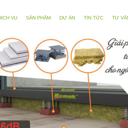
DỊCH VỤ
SẢN PHẨM
DỰ ÁN
TIN TỨC
TƯ VẤ