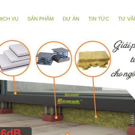
DỊCH VỤ
SẢN PHẨM
DỰ ÁN
TIN TỨC
TƯ VẤ