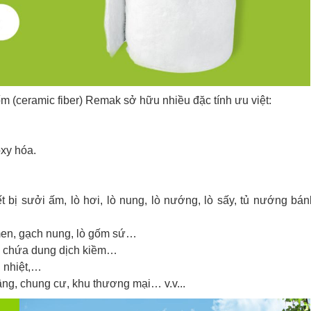
 (ceramic fiber) Remak sở hữu nhiều đặc tính ưu việt:
oxy hóa.
ết bị sưởi ấm, lò hơi, lò nung, lò nướng, lò sấy, tủ nướng bán
 men, gạch nung, lò gốm sứ…
ồn chứa dung dịch kiềm…
 nhiệt,…
ầng, chung cư, khu thương mại… v.v...