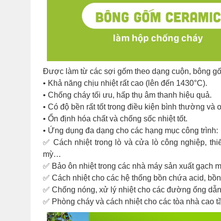
Được làm từ các sợi gốm theo dạng cuộn, bông gốm
• Khả năng chịu nhiệt rất cao (lên đến 1430°C).
• Chống cháy tối ưu, hấp thụ âm thanh hiệu quả.
• Có độ bền rất tốt trong điều kiện bình thường và 
• Ổn định hóa chất và chống sốc nhiệt tốt.
• Ứng dụng đa dạng cho các hạng mục công trình:
✅️ Cách nhiệt trong lò và cửa lò công nghiệp, thi
mỳ…
✅️ Bảo ôn nhiệt trong các nhà máy sản xuất gạch
✅️ Cách nhiệt cho các hệ thống bồn chứa acid, b
✅️ Chống nóng, xử lý nhiệt cho các đường ống dẫn
✅️ Phòng cháy và cách nhiệt cho các tòa nhà cao t