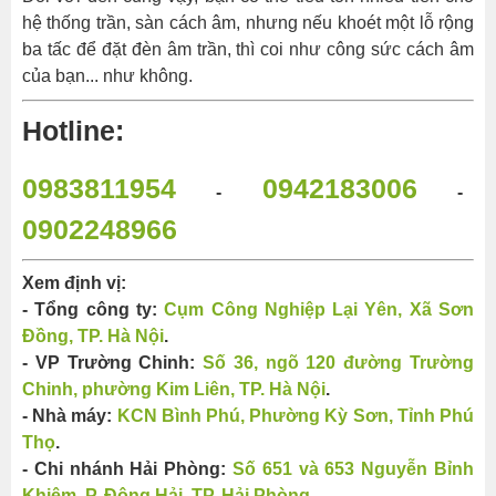
hệ thống trần, sàn cách âm, nhưng nếu khoét một lỗ rộng
ba tấc để đặt đèn âm trần, thì coi như công sức cách âm
của bạn... như không.
Hotline:
0983811954
0942183006
-
-
0902248966
Xem định vị:
- Tổng công ty:
Cụm Công Nghiệp Lại Yên, Xã Sơn
Đồng, TP. Hà Nội
.
- VP Trường Chinh:
Số 36, ngõ 120 đường Trường
Chinh, phường Kim Liên, TP. Hà Nội
.
- Nhà máy:
KCN Bình Phú, Phường Kỳ Sơn, Tỉnh Phú
Thọ
.
- Chi nhánh Hải Phòng:
Số 651 và 653 Nguyễn Bỉnh
Khiêm, P. Đông Hải, TP. Hải Phòng
.