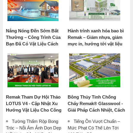
Nắng Nóng Đến Sớm Bất
Hành trình xanh hóa bao bì
Thường – Công Trình Của
Remak – Giảm nhựa, giảm
Bạn Đã Có Vật Liệu Cách
mực in, hướng tới vật liệu
Nhiệt Chưa?
bền vững
Remak Tham Dự Hội Thảo
Bông Thủy Tinh Chống
LOTUS V4 - Cập Nhật Xu
Cháy Remak® Glasswool -
Hướng Vật Liệu Cho Công
Giải Pháp Cách Nhiệt, Cách
Trình Xanh Tại Việt Nam
Âm Số 1 Cho Nhà Xưởng
Tường Thấm Rộp Bong
Tiếng Ồn Vượt Chuẩn –
Công Nghiệp
Tróc – Nỗi Ám Ảnh Dọn Dẹp
Mức Phạt Có Thể Lên Tới