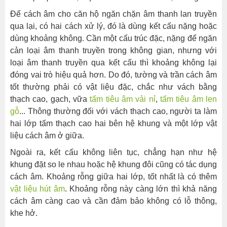
Để cách âm cho căn hộ ngăn chặn âm thanh lan truyền
qua lại, có hai cách xử lý, đó là dùng kết cấu nặng hoặc
dùng khoảng không. Cần một cấu trúc đặc, nặng để ngăn
cản loại âm thanh truyền trong không gian, nhưng với
loại âm thanh truyền qua kết cấu thì khoảng không lại
đóng vai trò hiệu quả hơn. Do đó, tường và trần cách âm
tốt thường phải có vật liệu đặc, chắc như vách bằng
thạch cao, gạch, vữa
tấm tiêu âm vải nỉ
,
tấm tiêu âm len
gỗ
... Thông thường đối với vách thạch cao, người ta làm
hai lớp tấm thạch cao hai bên hệ khung và một lớp vật
liệu cách âm ở giữa.
Ngoài ra, kết cấu không liên tục, chẳng hạn như hệ
khung đặt so le nhau hoặc hệ khung đôi cũng có tác dụng
cách âm. Khoảng rỗng giữa hai lớp, tốt nhất là có thêm
vật liệu hút âm
. Khoảng rỗng này càng lớn thì khả năng
cách âm càng cao và cần đảm bảo không có lỗ thông,
khe hở.