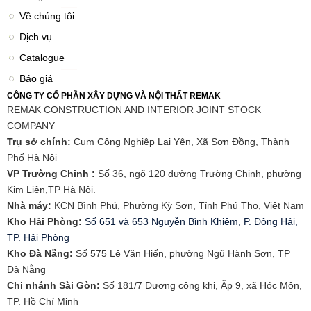
Về chúng tôi
Dịch vụ
Catalogue
Báo giá
CÔNG TY CỔ PHẦN XÂY DỰNG VÀ NỘI THẤT REMAK
REMAK CONSTRUCTION AND INTERIOR JOINT STOCK
COMPANY
Trụ sở chính:
Cụm Công Nghiệp Lại Yên, Xã Sơn Đồng, Thành
Phố Hà Nội
VP Trường Chinh :
Số 36, ngõ 120 đường Trường Chinh, phường
Kim Liên,TP Hà Nội.
Nhà máy:
KCN Bình Phú, Phường Kỳ Sơn, Tỉnh Phú Thọ, Việt Nam
Kho Hải Phòng:
Số 651 và 653 Nguyễn Bỉnh Khiêm, P. Đông Hải,
TP. Hải Phòng
​Kho Đà Nẵng:
Số 575 Lê Văn Hiến, phường Ngũ Hành Sơn, TP
Đà Nẵng
Chi nhánh Sài Gòn:
Số 181/7 Dương công khi, Ấp 9, xã Hóc Môn,
TP. Hồ Chí Minh