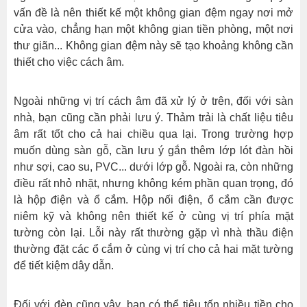
vấn đề là nên thiết kế một không gian đệm ngay nơi mở
cửa vào, chẳng hạn một không gian tiền phòng, một nơi
thư giãn... Không gian đệm này sẽ tạo khoảng không cần
thiết cho việc cách âm.
Ngoài những vị trí cách âm đã xử lý ở trên, đối với sàn
nhà, bạn cũng cần phải lưu ý. Thảm trải là chất liệu tiêu
âm rất tốt cho cả hai chiều qua lại. Trong trường hợp
muốn dùng sàn gỗ, cần lưu ý gắn thêm lớp lót đàn hồi
như sợi, cao su, PVC... dưới lớp gỗ. Ngoài ra, còn những
điều rất nhỏ nhặt, nhưng không kém phần quan trọng, đó
là hộp điện và ổ cắm. Hộp nối điện, ổ cắm cần được
niêm kỹ và không nên thiết kế ở cùng vị trí phía mặt
tường còn lại. Lỗi này rất thường gặp vì nhà thầu điện
thường đặt các ổ cắm ở cùng vị trí cho cả hai mặt tường
để tiết kiệm dây dẫn.
Đối với đèn cũng vậy, bạn có thể tiêu tốn nhiều tiền cho