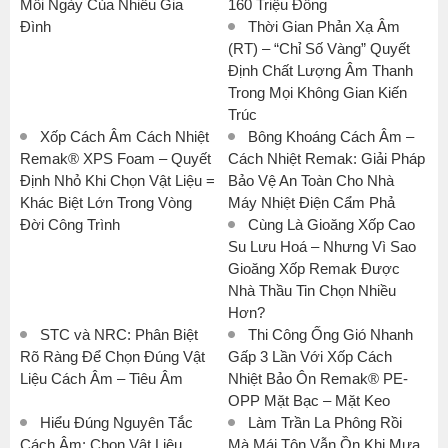
Mỗi Ngày Của Nhiều Gia
160 Triệu Đồng
Đình
Thời Gian Phản Xạ Âm
(RT) – “Chỉ Số Vàng” Quyết
Định Chất Lượng Âm Thanh
Trong Mọi Không Gian Kiến
Trúc
Xốp Cách Âm Cách Nhiệt
Bông Khoáng Cách Âm –
Remak® XPS Foam – Quyết
Cách Nhiệt Remak: Giải Pháp
Định Nhỏ Khi Chọn Vật Liệu =
Bảo Vệ An Toàn Cho Nhà
Khác Biệt Lớn Trong Vòng
Máy Nhiệt Điện Cẩm Phả
Đời Công Trình
Cùng Là Gioăng Xốp Cao
Su Lưu Hoá – Nhưng Vì Sao
Gioăng Xốp Remak Được
Nhà Thầu Tin Chọn Nhiều
Hơn?
STC và NRC: Phân Biệt
Thi Công Ống Gió Nhanh
Rõ Ràng Để Chọn Đúng Vật
Gấp 3 Lần Với Xốp Cách
Liệu Cách Âm – Tiêu Âm
Nhiệt Bảo Ôn Remak® PE-
OPP Mặt Bạc – Mặt Keo
Hiểu Đúng Nguyên Tắc
Làm Trần La Phông Rồi
Cách Âm: Chọn Vật Liệu
Mà Mái Tôn Vẫn Ồn Khi Mưa