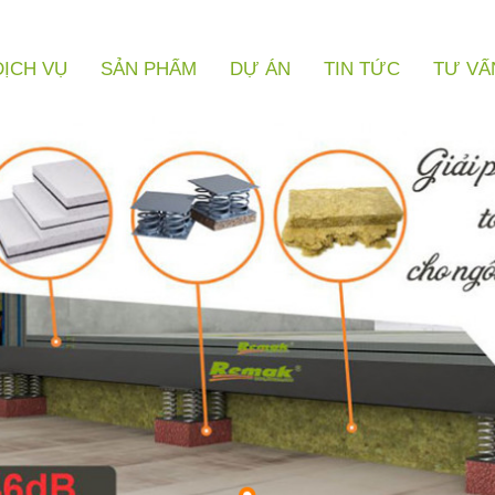
DỊCH VỤ
SẢN PHẨM
DỰ ÁN
TIN TỨC
TƯ VẤ