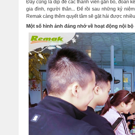
Đây cũng là dịp để các thành viên gắn bó, đoàn kế
gia đình, người thân... Để rồi sau những kỷ niệm
Remak càng thêm quyết tâm sẽ gặt hái được nhiề
Một số hình ảnh đáng nhớ về hoạt động nội bộ