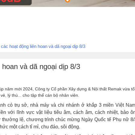
ác hoạt động liên hoan và dã ngoại dịp 8/3
 hoan và dã ngoại dịp 8/3
ịp năm mới 2024, Công ty Cổ phần Xây dựng & Nội thất Remak vừa tổ
vẻ, lý thú... cho tập thể cán bộ nhân viên.
anh có trụ sở, nhà máy và chi nhánh ở khắp 3 miền Việt Nam
ền với lĩnh vực vật liệu tiêu âm, cách âm, cách nhiệt, bảo ôn
 như thường lệ, chương trình chúc mừng Ngày Quốc tế Phụ nữ 8/
hức một cách tỉ mỉ, chu đáo, sôi động.