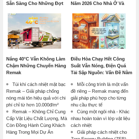
Sẵn Sàng Cho Những Đợt
Năm 2026 Cho Nhà Ở Và
Nắng Nóng Tiếp Theo?
Công Trình Công Nghiệp
Nắng 40°C Vẫn Không Làm
Điều Hòa Chạy Hết Công
Chậm Những Chuyến Hàng
Suất Vẫn Nóng, Điện Quá
Remak
Tải Sập Nguồn: Vấn Đề Nằm
Ở Thời Tiết Hay Khả Năng
Túi khí cách nhiệt mặt bạc
Mỗi công trình là một vấn
Cách Nhiệt Của Công
Remak – Giải pháp chống
đề riêng – Remak mang đến
Trình?
nóng mái tôn hiệu quả với chi
giải pháp phù hợp cho từng
phí chỉ từ hơn 10.000đ/m²
nhu cầu thực tế
Remak – Không Chỉ Cung
Cùng một ngôi nhà - Khác
Cấp Vật Liệu Chất Lượng, Mà
nhau hoàn toàn vì lớp vật liệu
Còn Đồng Hành Cùng Khách
cách nhiệt
Hàng Trong Mọi Dự Án
Giải pháp cách nhiệt cho
Zero Energy Building (ZEB) –