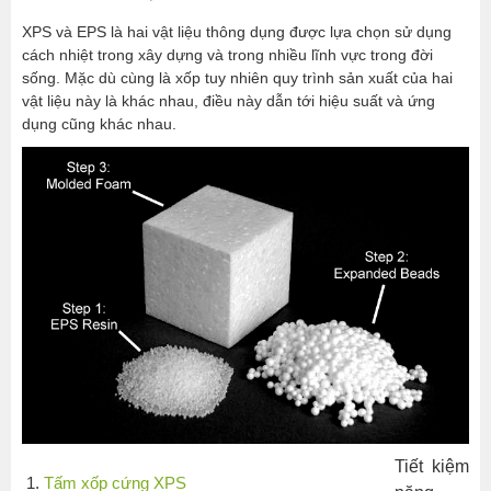
cũng
XPS và EPS là hai vật liệu thông dụng được lựa chọn sử dụng
bền
cách nhiệt trong xây dựng và trong nhiều lĩnh vực trong đời
vững
sống. Mặc dù cùng là xốp tuy nhiên quy trình sản xuất của hai
vật liệu này là khác nhau, điều này dẫn tới hiệu suất và ứng
hơn
dụng cũng khác nhau.
Xốp
EPS
Xốp
XPS
có
khả
năng
chống
thấm
tốt
hơn
EPS
Xốp
Tiết kiệm
Tấm xốp cứng XPS
XPS