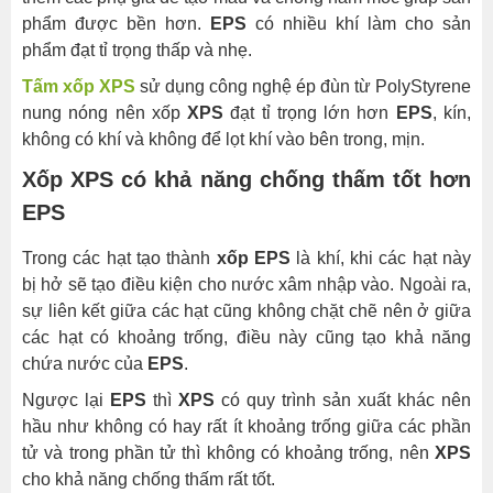
EPS
phẩm được bền hơn.
EPS
có nhiều khí làm cho sản
phẩm đạt tỉ trọng thấp và nhẹ.
Xốp
XPS
Tấm xốp XPS
sử dụng công nghệ ép đùn từ PolyStyrene
có
nung nóng nên xốp
XPS
đạt tỉ trọng lớn hơn
EPS
, kín,
mức
không có khí và không để lọt khí vào bên trong, mịn.
độ
Xốp XPS có khả năng chống thấm tốt hơn
cách
EPS
điện
cao
Trong các hạt tạo thành
xốp EPS
là khí, khi các hạt này
hơn
bị hở sẽ tạo điều kiện cho nước xâm nhập vào. Ngoài ra,
EPS
sự liên kết giữa các hạt cũng không chặt chẽ nên ở giữa
Giá
các hạt có khoảng trống, điều này cũng tạo khả năng
thành
chứa nước của
EPS
.
của
Ngược lại
EPS
thì
XPS
có quy trình sản xuất khác nên
hai
hầu như không có hay rất ít khoảng trống giữa các phần
loại
tử và trong phần tử thì không có khoảng trống, nên
XPS
xốp
cho khả năng chống thấm rất tốt.
tấm