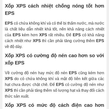
XPS
Xốp XPS cách nhiệt chống nóng tốt hơn
vs
EPS
EPS
EPS
có chứa không khí và có thể bị thấm nước, mà nước
Hotline:
là chất liệu dẫn nhiệt khá tốt, nên khả năng cách nhiệt
của
EPS
kém hơn
XPS
rất nhiều. Để
EPS
có khả năng
cách nhiệt như
XPS
thì cần phải tăng cường thêm
EPS
về độ dày.
Xốp XPS có cường độ nén cao hơn so với
xốp EPS
Về cường độ nén hay mức độ nén
EPS
cũng kém hơn
XPS
do có chứa không khí và mật độ liên kết giữa các
hạt chưa được chặt chẽ. Để
EPS
có cường độ nén như
XPS
thì cần phải tăng thêm số lượng hạt và thay đổi cách
thức sản xuất.
Xốp XPS có mức độ cách điện cao hơn