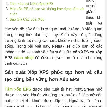
năng
Tấm xốp bọt biển trắng EPS
cách
lượng,
Mút xốp PE có bạc và không bạc dạng tấm và
nhiệt
giảm
cuộn
chống
thiểu khí
Báo Giá Các Loại Xốp
nóng
thải và
tốt
các vấn đề gây ảnh hưởng tới môi trường là việc quan
hơn
trọng trong thời đại hiện nay. Điều này sẽ giúp tăng
EPS
trưởng kinh tế, nâng cao sức khỏe và chất lượng cuộc
sống. Trong bài viết này,
Remak
sẽ giúp bạn có các
Xốp
thông tin để so sánh về hiệu suất giữa
xốp XPS
và
xốp
XPS
EPS
cách nhiệt
để đưa ra lựa chọn tốt nhất cho công
có
trình của bạn.
cường
độ
Sản xuất Xốp XPS phức tạp hơn và cấu
nén
tạo cũng bền vững hơn Xốp EPS
cao
hơn
Tấm xốp EPS
được sản xuất từ hạt PolyStyrene nhỏ
so
được cho vào khuôn và dùng hơi nước để làm nở các
với
hạt cho tới khi khuôn được lấp kín. Ngoài ra có thể có
xốp
thêm các phụ gia để tạo màu và chống nấm mốc giúp sản