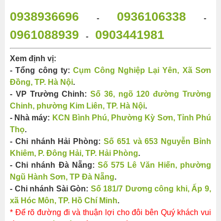
0938936696
0936106338
-
-
0961088939
0903441981
-
Xem định vị:
- Tổng công ty:
Cụm Công Nghiệp Lại Yên, Xã Sơn
Đồng, TP. Hà Nội
.
- VP Trường Chinh:
Số 36, ngõ 120 đường Trường
Chinh, phường Kim Liên, TP. Hà Nội
.
- Nhà máy:
KCN Bình Phú, Phường Kỳ Sơn, Tỉnh Phú
Thọ
.
- Chi nhánh Hải Phòng:
Số 651 và 653 Nguyễn Bỉnh
Khiêm, P. Đông Hải, TP. Hải Phòng
.
- Chi nhánh Đà Nẵng:
Số 575 Lê Văn Hiến, phường
Ngũ Hành Sơn, TP Đà Nẵng
.
- Chi nhánh Sài Gòn:
Số 181/7 Dương công khi, Ấp 9,
xã Hóc Môn, TP. Hồ Chí Minh
.
* Để rõ đường đi và thuận lợi cho đôi bên Quý khách vui