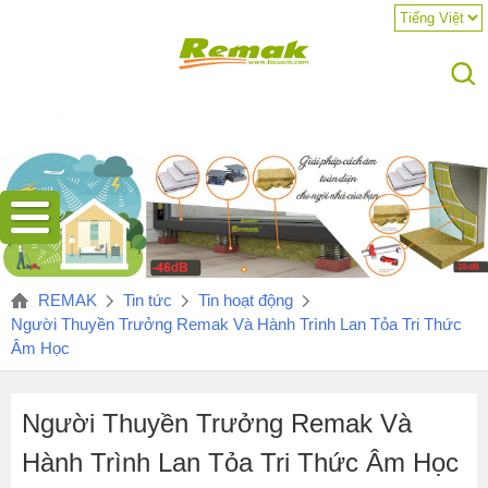
Vừa
qua, tại
REMAK
Tin tức
Tin hoạt động
Khoa
Người Thuyền Trưởng Remak Và Hành Trình Lan Tỏa Tri Thức
Vật
Âm Học
liệu
Xây
dựng
Người Thuyền Trưởng Remak Và
–
Hành Trình Lan Tỏa Tri Thức Âm Học
Trường
Đại