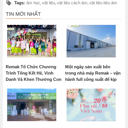
Tags:
âm học
vật liệu
vật liệu cách âm
vật liệu tiêu âm
,
,
,
TIN MỚI NHẤT
Remak Tổ Chức Chương
Một ngày sản xuất bên
Trình Tổng Kết Hè, Vinh
trong nhà máy Remak – vận
Danh Và Khen Thưởng Con
hành full công suất để kịp
CBCNV Năm Học 2025 -
tiến độ cho khách hàng
2026