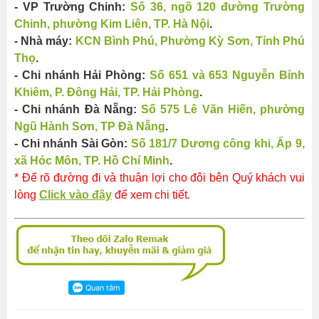
- VP Trường Chinh:
Số 36, ngõ 120 đường Trường
Chinh, phường Kim Liên, TP. Hà Nội
.
- Nhà máy:
KCN Bình Phú, Phường Kỳ Sơn, Tỉnh Phú
Thọ
.
- Chi nhánh Hải Phòng:
Số 651 và 653 Nguyễn Bỉnh
Khiêm, P. Đông Hải, TP. Hải Phòng
.
- Chi nhánh Đà Nẵng:
Số 575 Lê Văn Hiến, phường
Ngũ Hành Sơn, TP Đà Nẵng
.
- Chi nhánh Sài Gòn:
Số 181/7 Dương công khi, Ấp 9,
xã Hóc Môn, TP. Hồ Chí Minh
.
* Để rõ đường đi và thuận lợi cho đôi bên Quý khách vui
lòng
Click vào đây
để xem chi tiết.