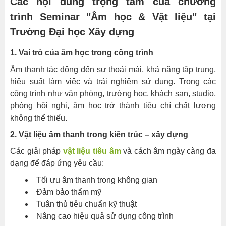
Các nội dung trọng tâm của chương
của
trình Seminar "Âm học & Vật liệu" tại
chương
Trường Đại học Xây dựng
trình Seminar
"Âm
1. Vai trò của âm học trong công trình
học
Âm thanh tác động đến sự thoải mái, khả năng tập trung,
&
hiệu suất làm việc và trải nghiệm sử dụng. Trong các
Vật
công trình như văn phòng, trường học, khách sạn, studio,
liệu"
phòng hội nghị, âm học trở thành tiêu chí chất lượng
tại
không thể thiếu.
Trường
Đại
2. Vật liệu âm thanh trong kiến trúc – xây dựng
học
Các giải pháp
vật liệu tiêu âm
và cách âm ngày càng đa
Xây
dạng để đáp ứng yêu cầu:
dựng
Tối ưu âm thanh trong không gian
Học
Đảm bảo thẩm mỹ
bằng
Tuân thủ tiêu chuẩn kỹ thuật
thực
Nâng cao hiệu quả sử dụng công trình
tế