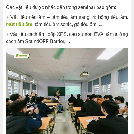
–
Các vật liệu được nhắc đến trong seminar bao gồm:
thảo
+ Vật liệu tiêu âm – tấm tiêu âm trang trí: bông tiêu âm,
luận
mút tiêu âm,
tấm tiêu âm sonic, gỗ tiêu âm, ...
bằng
vật
+ Vật liệu cách âm: xốp XPS, cao su non EVA, tấm tường
liệu
cách âm SoundOFF Barrier, ...
Hotline: