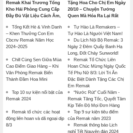
Remak Khai Trương Tổng
Tặng Hoa Cho Chị Em Ngày
Kho Hải Phòng Cung Cấp
20/10 – Chuyện Tưởng
Đầy Đủ Vật Liệu Cách Âm,
Quen Mà Hóa Ra Lại Rất
Tiêu Âm, Cách Nhiệt, Chống
Đặc Biệt Khi Anh Em Remak
Tổng Kết Hè & Vinh Danh
Tự Hào Là Remakers –
Cháy Chính Hãng - Giao
Tự Tay Chuẩn Bị Mọi Thứ
– Khen Thưởng Con Em
Tự Hào Là Người Việt Nam!
Nhanh, Tư Vấn Chuyên
Từ A Đến Z
Cbcnv Remak Năm Học
Du Lịch Nội Bộ Remak: 3
Nghiệp.
2024–2025
Ngày 2 Đêm Quẩy Banh Hạ
Long, Đốt Cháy Sunworld!
Chill Cùng Sen Giữa Mùa
Remak Tổ Chức Liên
Cao Điểm Giao Hàng – Khi
Hoan Chúc Mừng Ngày Quốc
Văn Phòng Remak Biến
Tế Phụ Nữ 8/3: Lời Tri Ân
Thành Đầm Hoa Mini
Đặc Biệt Dành Tặng Các Chị
Em Remak
Top 10 sự kiện nổi bật của
“Nước Rút” Cuối Năm -
Remak 2024
Remak Tăng Tốc, Quyết Tâm
Kịp Tiến Độ Mọi Đơn Hàng
Remak tổ chức các hoạt
Top 9 sự kiện tiêu điểm
động liên hoan và dã ngoại dịp
của Remak năm 2023
8/3
Remak thông báo Lịch
nghỉ Tết Nguyên đán 2024