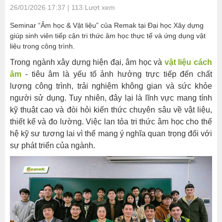
26/01/2026 17:37 | 113 Lượt xem
học
Xây
Seminar “Âm học & Vật liệu” của Remak tại Đại học Xây dựng
dựng
giúp sinh viên tiếp cận tri thức âm học thực tế và ứng dụng vật
Hà
liệu trong công trình.
Nội,
Trong ngành xây dựng hiện đại, âm học và
vật liệu cách
Chủ
âm
- tiêu âm là yếu tố ảnh hưởng trực tiếp đến chất
tịch
lượng công trình, trải nghiệm không gian và sức khỏe
HĐQT
người sử dụng. Tuy nhiên, đây lại là lĩnh vực mang tính
Remak
kỹ thuật cao và đòi hỏi kiến thức chuyên sâu về vật liệu,
–
thiết kế và đo lường. Việc lan tỏa tri thức âm học cho thế
ông
hệ kỹ sư tương lai vì thế mang ý nghĩa quan trọng đối với
Nguyễn
sự phát triển của ngành.
Phương
Lâm
đã
có
buổi
chia