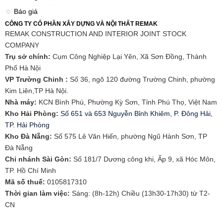
Báo giá
CÔNG TY CỔ PHẦN XÂY DỰNG VÀ NỘI THẤT REMAK
REMAK CONSTRUCTION AND INTERIOR JOINT STOCK
COMPANY
Trụ sở chính:
Cụm Công Nghiệp Lại Yên, Xã Sơn Đồng, Thành
Phố Hà Nội
VP Trường Chinh :
Số 36, ngõ 120 đường Trường Chinh, phường
Kim Liên,TP Hà Nội.
Nhà máy:
KCN Bình Phú, Phường Kỳ Sơn, Tỉnh Phú Thọ, Việt Nam
Kho Hải Phòng:
Số 651 và 653 Nguyễn Bỉnh Khiêm, P. Đông Hải,
TP. Hải Phòng
​Kho Đà Nẵng:
Số 575 Lê Văn Hiến, phường Ngũ Hành Sơn, TP
Đà Nẵng
Chi nhánh Sài Gòn:
Số 181/7 Dương công khi, Ấp 9, xã Hóc Môn,
TP. Hồ Chí Minh
Mã số thuế:
0105817310​
Thời gian làm việc:
Sáng: (8h-12h) Chiều (13h30-17h30) từ T2-
CN