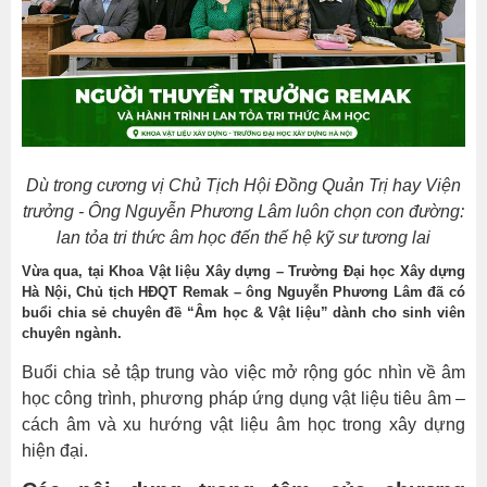
sẻ
chuyên
đề
“Âm
học
&
Vật
Dù trong cương vị Chủ Tịch Hội Đồng Quản Trị hay Viện
liệu”
trưởng - Ông Nguyễn Phương Lâm luôn chọn con đường:
dành
lan tỏa tri thức âm học đến thế hệ kỹ sư tương lai
cho
sinh
Vừa qua,
tại Khoa Vật liệu Xây dựng – Trường Đại học Xây dựng
viên
Hà Nội, Chủ tịch HĐQT Remak – ông Nguyễn Phương Lâm đã có
buổi chia sẻ chuyên đề “Âm học & Vật liệu” dành cho sinh viên
chuyên
chuyên ngành.
ngành.
Buổi chia sẻ tập trung vào việc mở rộng góc nhìn về âm
Các
học công trình, phương pháp ứng dụng vật liệu tiêu âm –
nội
cách âm và xu hướng vật liệu âm học trong xây dựng
dung
hiện đại.
trọng
tâm