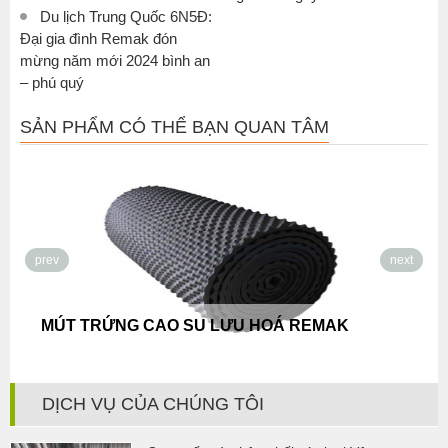
Du lịch Trung Quốc 6N5Đ:
Đại gia đình Remak đón
mừng năm mới 2024 bình an
– phú quý
SẢN PHẨM CÓ THỂ BẠN QUAN TÂM
prev
next
MÚT TRỨNG CAO SU LƯU HOÁ REMAK
DỊCH VỤ CỦA CHÚNG TÔI