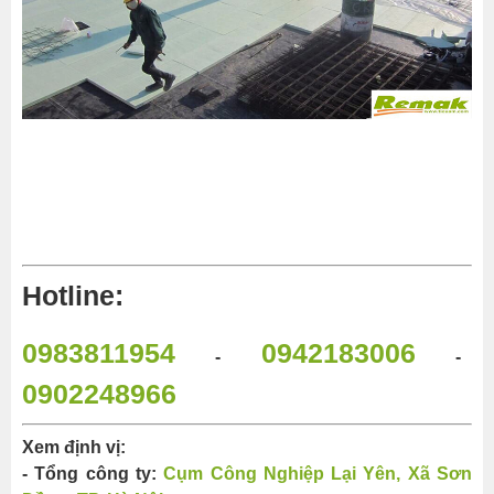
Hotline:
0983811954
0942183006
-
-
0902248966
Xem định vị:
- Tổng công ty:
Cụm Công Nghiệp Lại Yên, Xã Sơn