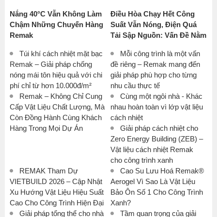
Nắng 40°C Vẫn Không Làm
Điều Hòa Chạy Hết Công
Chậm Những Chuyến Hàng
Suất Vẫn Nóng, Điện Quá
Remak
Tải Sập Nguồn: Vấn Đề Nằm
Ở Thời Tiết Hay Khả Năng
Túi khí cách nhiệt mặt bạc
Mỗi công trình là một vấn
Cách Nhiệt Của Công
Remak – Giải pháp chống
đề riêng – Remak mang đến
Trình?
nóng mái tôn hiệu quả với chi
giải pháp phù hợp cho từng
phí chỉ từ hơn 10.000đ/m²
nhu cầu thực tế
Remak – Không Chỉ Cung
Cùng một ngôi nhà - Khác
Cấp Vật Liệu Chất Lượng, Mà
nhau hoàn toàn vì lớp vật liệu
Còn Đồng Hành Cùng Khách
cách nhiệt
Hàng Trong Mọi Dự Án
Giải pháp cách nhiệt cho
Zero Energy Building (ZEB) –
Vật liệu cách nhiệt Remak
cho công trình xanh
REMAK Tham Dự
Cao Su Lưu Hoá Remak®
VIETBUILD 2026 – Cập Nhật
Aerogel Vì Sao Là Vật Liệu
Xu Hướng Vật Liệu Hiệu Suất
Bảo Ôn Số 1 Cho Công Trình
Cao Cho Công Trình Hiện Đại
Xanh?
Giải pháp tổng thể cho nhà
Tầm quan trọng của giải