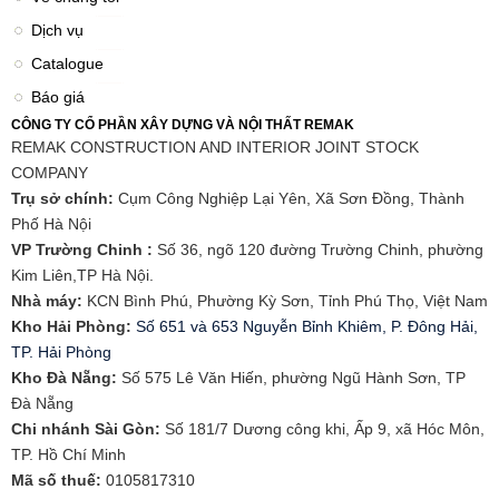
Dịch vụ
Catalogue
Báo giá
CÔNG TY CỔ PHẦN XÂY DỰNG VÀ NỘI THẤT REMAK
REMAK CONSTRUCTION AND INTERIOR JOINT STOCK
COMPANY
Trụ sở chính:
Cụm Công Nghiệp Lại Yên, Xã Sơn Đồng, Thành
Phố Hà Nội
VP Trường Chinh :
Số 36, ngõ 120 đường Trường Chinh, phường
Kim Liên,TP Hà Nội.
Nhà máy:
KCN Bình Phú, Phường Kỳ Sơn, Tỉnh Phú Thọ, Việt Nam
Kho Hải Phòng:
Số 651 và 653 Nguyễn Bỉnh Khiêm, P. Đông Hải,
TP. Hải Phòng
​Kho Đà Nẵng:
Số 575 Lê Văn Hiến, phường Ngũ Hành Sơn, TP
Đà Nẵng
Chi nhánh Sài Gòn:
Số 181/7 Dương công khi, Ấp 9, xã Hóc Môn,
TP. Hồ Chí Minh
Mã số thuế:
0105817310​