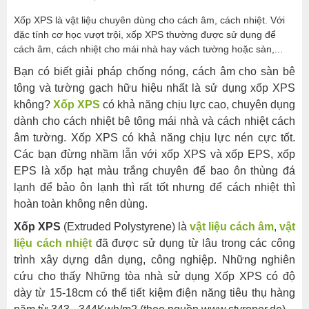
Xốp XPS là vật liệu chuyên dùng cho cách âm, cách nhiệt. Với
đặc tính cơ học vượt trội, xốp XPS thường được sử dụng để
cách âm, cách nhiệt cho mái nhà hay vách tường hoặc sàn,...
Bạn có biết giải pháp chống nóng, cách âm cho sàn bê
tông và tường gạch hữu hiệu nhất là sử dụng xốp XPS
không?
Xốp XPS
có khả năng chịu lực cao, chuyên dụng
dành cho cách nhiệt bê tông mái nhà và cách nhiệt cách
âm tường. Xốp XPS có khả năng chịu lực nén cực tốt.
Các bạn đừng nhầm lẫn với xốp XPS và xốp EPS, xốp
EPS là xốp hạt màu trắng chuyên để bao ôn thùng đá
lạnh để bảo ôn lạnh thì rất tốt nhưng để cách nhiệt thì
hoàn toàn không nên dùng.
Xốp XPS
(Extruded Polystyrene) là
vật liệu cách âm
,
vật
liệu cách nhiệt
đã được sử dụng từ lâu trong các công
trình xây dựng dân dụng, công nghiệp. Những nghiên
cứu cho thấy Những tòa nhà sử dụng Xốp XPS có độ
dày từ 15-18cm có thể tiết kiệm điện năng tiêu thụ hàng