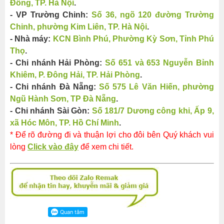
Đồng, TP. Hà Nội
.
- VP Trường Chinh:
Số 36, ngõ 120 đường Trường
Chinh, phường Kim Liên, TP. Hà Nội
.
- Nhà máy:
KCN Bình Phú, Phường Kỳ Sơn, Tỉnh Phú
Thọ
.
- Chi nhánh Hải Phòng:
Số 651 và 653 Nguyễn Bỉnh
Khiêm, P. Đông Hải, TP. Hải Phòng
.
- Chi nhánh Đà Nẵng:
Số 575 Lê Văn Hiến, phường
Ngũ Hành Sơn, TP Đà Nẵng
.
- Chi nhánh Sài Gòn:
Số 181/7 Dương công khi, Ấp 9,
xã Hóc Môn, TP. Hồ Chí Minh
.
* Để rõ đường đi và thuận lợi cho đôi bên Quý khách vui
lòng
Click vào đây
để xem chi tiết.