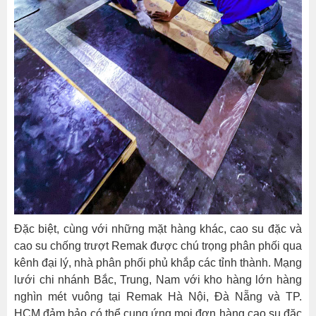
Đặc biệt, cùng với những mặt hàng khác, cao su đặc và
cao su chống trượt Remak được chú trọng phân phối qua
kênh đại lý, nhà phân phối phủ khắp các tỉnh thành. Mạng
lưới chi nhánh Bắc, Trung, Nam với kho hàng lớn hàng
nghìn mét vuông tại Remak Hà Nội, Đà Nẵng và TP.
HCM đảm bảo có thể cung ứng mọi đơn hàng cao su đặc