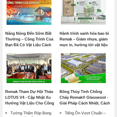
Nắng Nóng Đến Sớm Bất
Hành trình xanh hóa bao bì
Thường – Công Trình Của
Remak – Giảm nhựa, giảm
Bạn Đã Có Vật Liệu Cách
mực in, hướng tới vật liệu
Nhiệt Chưa?
bền vững
Remak Tham Dự Hội Thảo
Bông Thủy Tinh Chống
LOTUS V4 - Cập Nhật Xu
Cháy Remak® Glasswool -
Hướng Vật Liệu Cho Công
Giải Pháp Cách Nhiệt, Cách
Trình Xanh Tại Việt Nam
Âm Số 1 Cho Nhà Xưởng
Tường Thấm Rộp Bong
Tiếng Ồn Vượt Chuẩn –
Công Nghiệp