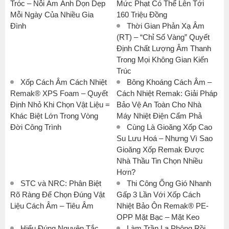
Tróc – Nỗi Ám Ảnh Dọn Dẹp
Mức Phạt Có Thể Lên Tới
Mỗi Ngày Của Nhiều Gia
160 Triệu Đồng
Đình
Thời Gian Phản Xạ Âm
(RT) – “Chỉ Số Vàng” Quyết
Định Chất Lượng Âm Thanh
Trong Mọi Không Gian Kiến
Trúc
Xốp Cách Âm Cách Nhiệt
Bông Khoáng Cách Âm –
Remak® XPS Foam – Quyết
Cách Nhiệt Remak: Giải Pháp
Định Nhỏ Khi Chọn Vật Liệu =
Bảo Vệ An Toàn Cho Nhà
Khác Biệt Lớn Trong Vòng
Máy Nhiệt Điện Cẩm Phả
Đời Công Trình
Cùng Là Gioăng Xốp Cao
Su Lưu Hoá – Nhưng Vì Sao
Gioăng Xốp Remak Được
Nhà Thầu Tin Chọn Nhiều
Hơn?
STC và NRC: Phân Biệt
Thi Công Ống Gió Nhanh
Rõ Ràng Để Chọn Đúng Vật
Gấp 3 Lần Với Xốp Cách
Liệu Cách Âm – Tiêu Âm
Nhiệt Bảo Ôn Remak® PE-
OPP Mặt Bạc – Mặt Keo
Hiểu Đúng Nguyên Tắc
Làm Trần La Phông Rồi