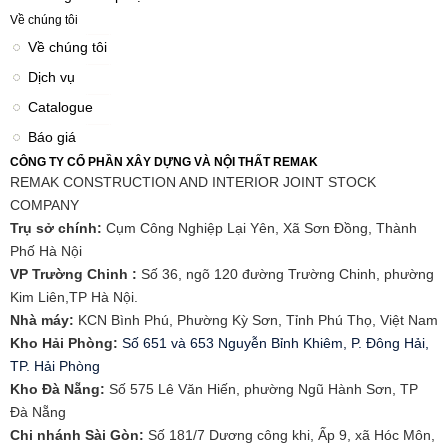
Về chúng tôi
Về chúng tôi
Dịch vụ
Catalogue
Báo giá
CÔNG TY CỔ PHẦN XÂY DỰNG VÀ NỘI THẤT REMAK
REMAK CONSTRUCTION AND INTERIOR JOINT STOCK
COMPANY
Trụ sở chính:
Cụm Công Nghiệp Lại Yên, Xã Sơn Đồng, Thành
Phố Hà Nội
VP Trường Chinh :
Số 36, ngõ 120 đường Trường Chinh, phường
Kim Liên,TP Hà Nội.
Nhà máy:
KCN Bình Phú, Phường Kỳ Sơn, Tỉnh Phú Thọ, Việt Nam
Kho Hải Phòng:
Số 651 và 653 Nguyễn Bỉnh Khiêm, P. Đông Hải,
TP. Hải Phòng
​Kho Đà Nẵng:
Số 575 Lê Văn Hiến, phường Ngũ Hành Sơn, TP
Đà Nẵng
Chi nhánh Sài Gòn:
Số 181/7 Dương công khi, Ấp 9, xã Hóc Môn,