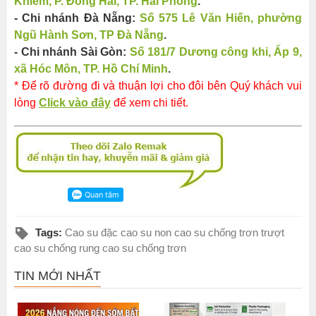
Khiêm, P. Đông Hải, TP. Hải Phòng
.
- Chi nhánh Đà Nẵng:
Số 575 Lê Văn Hiến, phường
Ngũ Hành Sơn, TP Đà Nẵng
.
- Chi nhánh Sài Gòn:
Số 181/7 Dương công khi, Ấp 9,
xã Hóc Môn, TP. Hồ Chí Minh
.
* Để rõ đường đi và thuận lợi cho đôi bên Quý khách vui
lòng
Click vào đây
để xem chi tiết.
Tags:
Cao su đặc cao su non cao su chống trơn trượt
cao su chống rung cao su chống trơn
TIN MỚI NHẤT