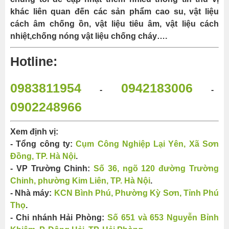
khác liên quan đến các sản phẩm cao su, vật liệu
cách âm chống ồn, vật liệu tiêu âm, vật liệu cách
nhiệt,chống nóng vật liệu chống cháy….
Hotline:
0983811954
0942183006
-
-
0902248966
Xem định vị:
- Tổng công ty:
Cụm Công Nghiệp Lại Yên, Xã Sơn
Đồng, TP. Hà Nội
.
- VP Trường Chinh:
Số 36, ngõ 120 đường Trường
Chinh, phường Kim Liên, TP. Hà Nội
.
- Nhà máy:
KCN Bình Phú, Phường Kỳ Sơn, Tỉnh Phú
Thọ
.
- Chi nhánh Hải Phòng:
Số 651 và 653 Nguyễn Bỉnh