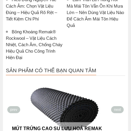
Cách Âm: Chọn Vật Liệu
Mà Mái Tôn Vẫn Ồn Khi Mưa
Đúng – Hiệu Quả Rõ Rệt –
Lớn – Nên Dùng Vật Liệu Nào
Tiết Kiệm Chi Phí
Để Cách Âm Mái Tôn Hiệu
Quả
Bông Khoáng Remak®
Rockwool – Vật Liệu Cách
Nhiệt, Cách Âm, Chống Cháy
Hiệu Quả Cho Công Trình
Hiện Đại
SẢN PHẨM CÓ THỂ BẠN QUAN TÂM
prev
next
Bôn
MÚT TRỨNG CAO SU LƯU HOÁ REMAK
Âm,