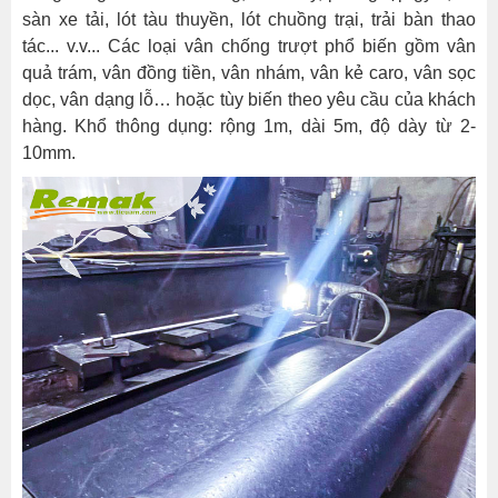
sàn xe tải, lót tàu thuyền, lót chuồng trại, trải bàn thao
tác... v.v... Các loại vân chống trượt phổ biến gồm vân
quả trám, vân đồng tiền, vân nhám, vân kẻ caro, vân sọc
dọc, vân dạng lỗ… hoặc tùy biến theo yêu cầu của khách
hàng. Khổ thông dụng: rộng 1m, dài 5m, độ dày từ 2-
10mm.