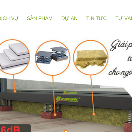
DỊCH VỤ
SẢN PHẨM
DỰ ÁN
TIN TỨC
TƯ VẤ