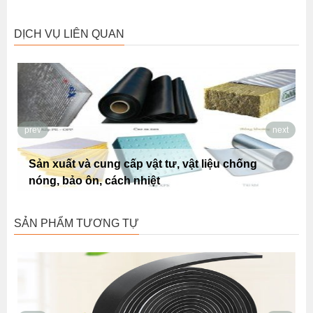
DỊCH VỤ LIÊN QUAN
prev
next
, vật liệu chống
Sản xuất và cung cấp vật tư, vật 
tiêu âm
SẢN PHẨM TƯƠNG TỰ