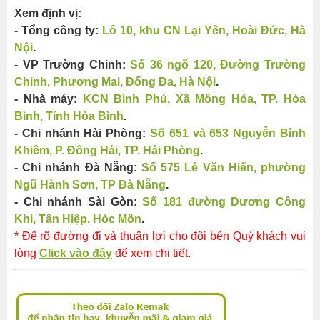
Xem định vị:
- Tổng công ty:
Lô 10, khu CN Lại Yên, Hoài Đức, Hà
Nội
.
- VP Trường Chinh:
Số 36 ngõ 120, Đường Trường
Chinh, Phương Mai, Đống Đa, Hà Nội​​
.
- Nhà máy:
KCN Bình Phú, Xã Mông Hóa, TP. Hòa
Bình, Tỉnh Hòa Bình
.
- Chi nhánh Hải Phòng:
Số 651 và 653 Nguyễn Bỉnh
Khiêm, P. Đông Hải, TP. Hải Phòng
.
- Chi nhánh Đà Nẵng:
Số 575 Lê Văn Hiến, phường
Ngũ Hành Sơn, TP Đà Nẵng
.
- Chi nhánh Sài Gòn:
Số 181 đường Dương Công
Khi, Tân Hiệp, Hóc Môn
.
* Để rõ đường đi và thuận lợi cho đôi bên Quý khách vui
lòng
Click vào đây
để xem chi tiết.