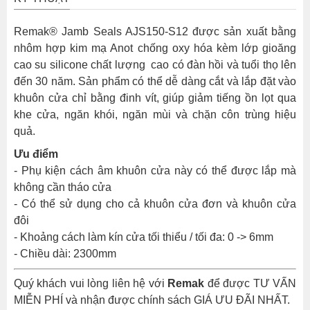
Remak® Jamb Seals AJS150-S12 được sản xuất bằng
nhôm hợp kim mạ Anot chống oxy hóa kèm lớp gioăng
cao su silicone chất lượng cao có đàn hồi và tuổi thọ lên
đến 30 năm. Sản phẩm có thể dễ dàng cắt và lắp đặt vào
khuôn cửa chỉ bằng đinh vít, giúp giảm tiếng ồn lọt qua
khe cửa, ngăn khói, ngăn mùi và chặn côn trùng hiệu
quả.
Ưu điểm
- Phụ kiện cách âm khuôn cửa này có thể được lắp mà
không cần tháo cửa
- Có thể sử dụng cho cả khuôn cửa đơn và khuôn cửa
đôi
- Khoảng cách làm kín cửa tối thiểu / tối đa: 0 -> 6mm
- Chiều dài: 2300mm
Quý khách vui lòng liên hệ với
Remak
để được TƯ VẤN
MIỄN PHÍ và nhận được chính sách GIÁ ƯU ĐÃI NHẤT.