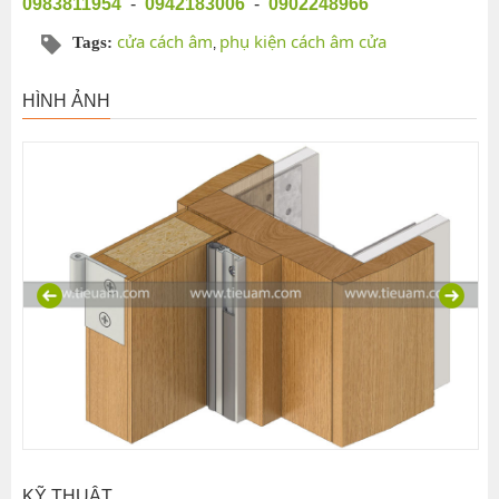
0983811954
-
0942183006
-
0902248966
cửa cách âm
phụ kiện cách âm cửa
Tags:
,
HÌNH ẢNH
KỸ THUẬT