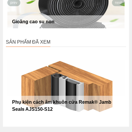
prev
next
Khóa cửa cách âm ADL6693-
SẢN PHẨM ĐÃ XEM
Phụ kiện cách âm khuôn cửa Remak® Jamb
Seals AJS150-S12